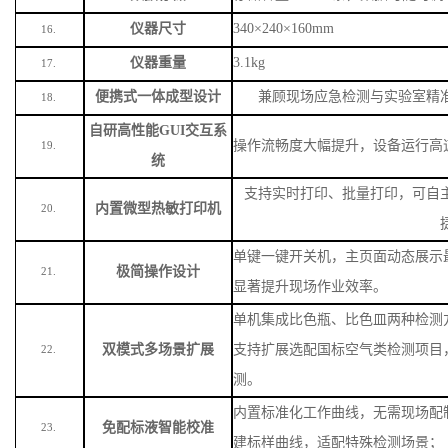
打印配置
集成微型热敏打印机
10.
数据传输
支持
USB有线传输、WiFi无线传输
11.
数据上传
无线联网上传至云平台，手机、电
12.
电池参数
7.4V/9600mAh大容量锂电池
13.
续航能力
待机时长＞
48小时，支持连续高强
14.
数据存储
存储容量
≥20000条，数据可随时
15.
仪器尺寸
340×240×160mm
16.
仪器重量
3.1kg
17.
便携式一体成型设计
兼顾现场应急检测与实验室精
18.
自研高性能
GUI交互系
操作流畅度大幅提升，设备运行高
19.
统
支持实时打印、批量打印，可自
内置微型热敏打印机
20.
单键一键开关机，主页面动态展示
极简操作设计
21.