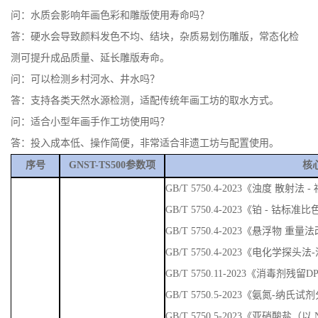
仪器体积小巧，可直接放置在印制工作台旁，年画艺人可在每日开
工前对调墨用水、雕版清洗用水抽样检测，根据水质参数调整颜料
配比，减少雕版磨损，稳定年画色彩与成品率。设备操作简单，无
需专业化学知识，传统手工艺人经培训即可上手，检测数据可记录
存档，助力木版年画非遗工艺的标准化传承。
FAQ
问：水质会影响年画色彩和雕版使用寿命吗？
答：硬水会导致颜料发色不均、结块，杂质易划伤雕版，常态化检
测可提升成品质量、延长雕版寿命。
问：可以检测乡村河水、井水吗？
答：支持各类天然水源检测，适配传统年画工坊的取水方式。
问：适合小型年画手作工坊使用吗？
答：投入成本低、操作简便，非常适合非遗工坊与配置使用。
序号
GNST-TS500参数项
核
GB/T 5750.4-2023《浊度 散