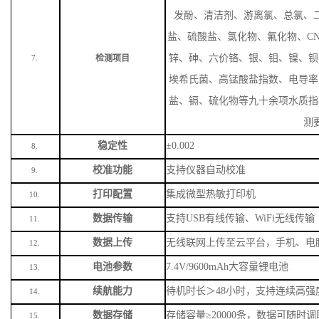
，视野宽广、触控灵敏，室
380/410/430/470/520/538/59
波长范围
4.
制配置）
示值误差
≤±10nm
5.
重复性
＜
2nm
6.
色度、浊度、臭和味、肉眼可见物
发酚、清洁剂、游离氯、总氯、
盐、硫酸盐、氯化物、氟化物、
C
锌、砷、六价铬、银、钼、镍、钡
检测项目
7.
埃希氏菌、高锰酸盐指数、电导率
盐、镉、硫化物等九十余项水质指
测
稳定性
±0.002
8.
校准功能
支持仪器自动校准
9.