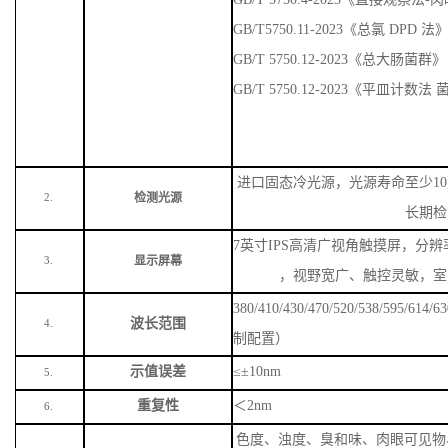
GB/T 5750.4-2023《PH测定-玻
GB/T 6920-1986 《水质 pH值
GB/T5750.4－2023《色度 铂－
GB/T 5750.1-2023《嗅气味
GB/T5750.4-2023《浊度 福尔马
GB/T 5750.4-2023《直接观察法
GB/T5750.11-2023《总氯 DPD 法
GB/T 5750.12-2023《总大肠菌群》
GB/T 5750.12-2023《平皿计数
进口固态冷光源，光源寿命至少
1
检测光源
2.
长期检
7英寸IPS高清广视角触摸屏，分辨率
显示屏幕
3.