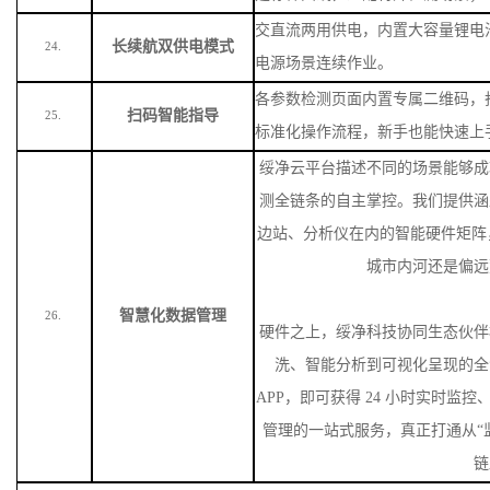
显著提升现场作业效率。
单机集成比色瓶、比色皿两种检测
双模式多场景扩展
支持扩展选配国标空气类检测项目
22.
测。
内置标准化工作曲线，无需现场配
免配标液智能校准
23.
建标样曲线，适配特殊检测场景
；
交直流两用供电，内置大容量锂电
长续航双供电模式
24.
电源场景连续作业。
各参数检测页面内置专属二维码，
扫码智能指导
25.
标准化操作流程，新手也能快速上
绥净云平台描述不同的场景能够成
测全链条的自主掌控。我们提供涵
边站、分析仪在内的智能硬件矩阵
城市内河还是偏远