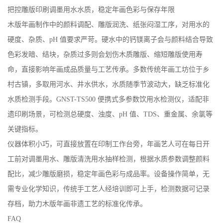
GNST-TS500 传统木版年画印制
工坊用水检测仪
发表时间：2026-06-22
把控雕版印刷调墨用水水质，稳定年画色彩与保存年限
木版年画制作中的颜料调配、雕版润洗、纸张闷湿工序，对用水的
硬度、杂质、pH 值要求严苛。硬水中的钙镁离子会与颜料结合导致
色彩发暗、结块，杂质过多则会划伤木质雕版、缩短雕版使用寿
命，直接影响年画成品质量与工艺传承。多数传统年画工坊位于乡
村古镇，多取用河水、井水供水，水质随季节波动大，缺乏标准化
水质检测手段。GNST-TS500 便携式多参数饮用水检测仪，适配非
遗印刷场景，可检测总硬度、浊度、pH 值、TDS、重金属、余氯等
关键指标。