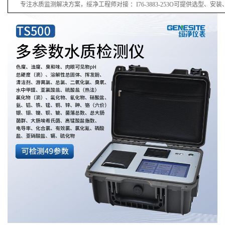
智慧化数据管理
26.
硬件之上，绥净科技协同生态伙伴
洗、智能分析到可视化呈现的全
APP，即可获得 24 小时实时监
管理的一站式服务，真正打通从“监
链
专注水质监测解决方案，绥净工程师对接
：
I
76
-38
83
-
253
O可提供选型、安装