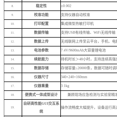
稳定性
±0.002
8.
校准功能
支持仪器自动校准
9.
打印配置
集成微型热敏打印机
10.
数据传输
支持
USB有线传输、WiFi无线传输
11.
数据上传
无线联网上传至云平台，手机、电
12.
电池参数
7.4V/9600mAh大容量锂电池
13.
续航能力
待机时长＞
48小时，支持连续高强
14.
数据存储
存储容量
≥20000条，数据可随时
15.
仪器尺寸
340×240×160mm
16.
仪器重量
3.1kg
17.
便携式一体成型设计
兼顾现场应急检测与实验室精
18.
自研高性能
GUI交互系
操作流畅度大幅提升，设备运行高
19.
统