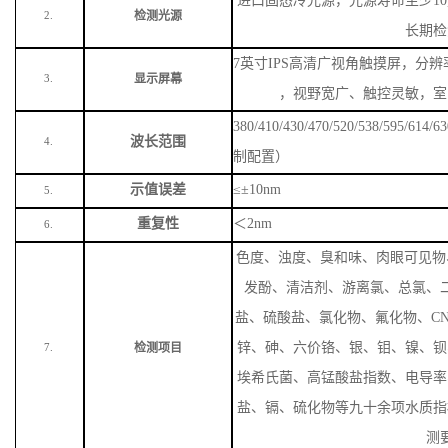
进口固态冷光源，光源寿命至少
1
检测光源
2.
长期检
7英寸IPS高清广视角触摸屏，分辨率
显示屏幕
3.
，视野宽广、触控灵敏，室
380/410/430/470/520/538/59
波长范围
4.
制配置）
示值误差
≤±10nm
5.
重复性
＜
2nm
6.
色度、浊度、臭和味、肉眼可见物
发酚、清洁剂、游离氯、总氯、
盐、硫酸盐、氯化物、氟化物、
C
锌、砷、六价铬、银、钼、镍、钡
检测项目
7.
埃希氏菌、高锰酸盐指数、电导率
盐、镉、硫化物等九十余项水质指
测