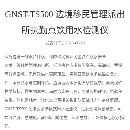
GNST-TS500 边境移民管理派出
所执勤点饮用水检测仪
发表时间：2026-06-23
适配边境一线艰苦环境，保障移民管理民警驻点饮水安全
边境一线移民管理派出所、抵边执勤点多位于高寒、高海拔、荒漠
等偏远区域，无市政供水管网覆盖，民警日常饮水多依靠自备水
井、水窖储水与定期补给。边境地区水源地质条件复杂，易出现矿
物质超标、微生物滋生、冻融污染等问题，民警长期驻守、执勤任
务重，体能消耗大，饮水安全直接关系到队伍战斗力与身体健康。
GNST-TS500 便携式多参数饮用水检测仪，适配边境执勤场景，可
检测浊度、总硬度、pH 值、氟化物、菌落总数、TDS等核心饮水指
标。