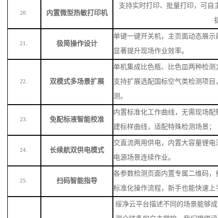
支持实时打印、批量打印，可自
内置微型热敏打印机
20.
单键一键开关机，主页面动态展示
极简操作设计
21.
显著提升现场作业效率。
单机集成比色瓶、比色皿两种检测
双模式多场景扩展
支持扩展选配国标空气类检测项目
22.
测。
内置标准化工作曲线，无需现场配
免配标液智能校准
23.
建标样曲线，适配特殊检测场景
；
交直流两用供电，内置大容量锂电
长续航双供电模式
24.
电源场景连续作业。
各参数检测页面内置专属二维码，
扫码智能指导
25.
标准化操作流程，新手也能快速上
绥净云平台描述不同的场景能够成