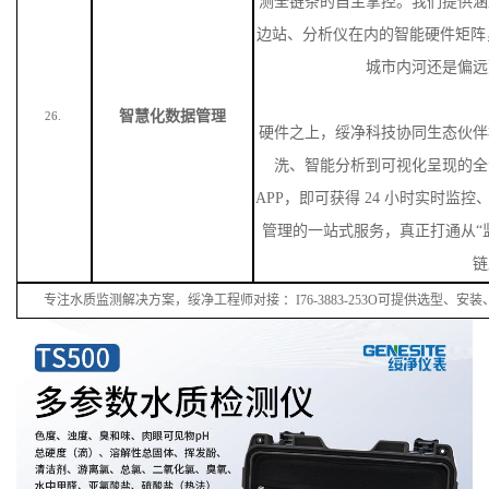
测全链条的自主掌控。我们提供涵
边站、分析仪在内的智能硬件矩阵
城市内河还是偏远
智慧化数据管理
26.
硬件之上，绥净科技协同生态伙伴
洗、智能分析到可视化呈现的全
APP，即可获得 24 小时实时监
管理的一站式服务，真正打通从“监
链
专注水质监测解决方案，绥净工程师对接
：
I
76
-38
83
-
253
O可提供选型、安装