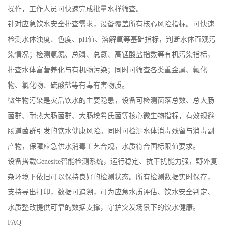
操作，工作人员可快速完成批量水样筛查。
针对应急饮水安全排查需求，设备覆盖所有核心风险指标。可快速
检测水体浊度、色度、pH值、溶解氧等基础指标，判断水体直观污
染情况；检测氨氮、总磷、总氮、高锰酸盐指数等有机污染指标，
排查水体富营养化与有机物污染；同时可筛查各类重金属、氟化
物、氯化物、硫酸盐等有毒有害物质。
微生物污染是灾后饮水的主要隐患，设备可检测菌落总数、总大肠
菌群、耐热大肠菌群、大肠埃希氏菌等核心微生物指标，有效规避
肠道菌群引发的饮水健康风险。同时可检测水体消毒残留与消毒副
产物，保障应急供水消毒工艺合规，水质符合国标限值要求。
设备搭载Genesite智能检测系统，运行稳定、抗干扰能力强，野外复
杂环境下依旧可以保持良好的检测状态。所有检测数据实时保存，
支持导出打印，数据可追溯，可为应急水质评估、饮水安全判定、
水质整改提供可靠的数据支撑，守护突发场景下的饮水健康。
FAQ