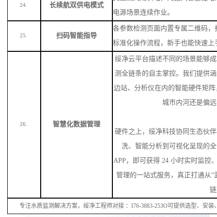
长续航双供电模式
24.
电源场景连续作业。
各参数检测页面内置专属二维码，
扫码智能指导
25.
标准化操作流程，新手也能快速上
绥净云平台描述不同的场景能够成
测全链条的自主掌控。我们提供涵
边站、分析仪在内的智能硬件矩阵
城市内河还是偏远
智慧化数据管理
26.
硬件之上，绥净科技协同生态伙伴
洗、智能分析到可视化呈现的全
APP，即可获得 24 小时实时监
管理的一站式服务，真正打通从“监
链
专注水质监测解决方案，绥净工程师对接
：
I
76
-38
83
-
253
O可提供选型、安装