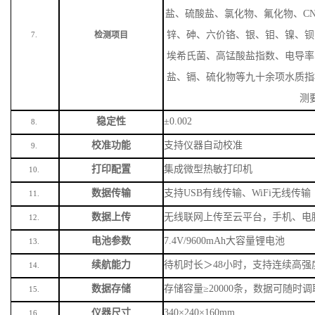
盐、硫酸盐、氯化物、氟化物、
C
锌、砷、六价铬、银、钼、镍、钡
检测项目
7.
埃希氏菌、高锰酸盐指数、电导率
盐、镉、硫化物等九十余项水质指
测
稳定性
±0.002
8.
校准功能
支持仪器自动校准
9.
打印配置
集成微型热敏打印机
10.
数据传输
支持
USB有线传输、WiFi无线传输
11.
数据上传
无线联网上传至云平台，手机、电
12.
电池参数
7.4V/9600mAh大容量锂电池
13.
续航能力
待机时长＞
48小时，支持连续高强
14.
数据存储
存储容量
≥20000条，数据可随时
15.
仪器尺寸
340×240×160mm
16.