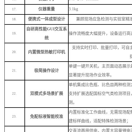
仪器重量
3.1kg
17.
便携式一体成型设计
兼顾现场应急检测与实验室精
18.
自研高性能
GUI交互系
操作流畅度大幅提升，设备运行高
19.
统
支持实时打印、批量打印，可自
内置微型热敏打印机
20.
单键一键开关机，主页面动态展示
极简操作设计
21.
显著提升现场作业效率。
单机集成比色瓶、比色皿两种检测
双模式多场景扩展
支持扩展选配国标空气类检测项目
22.
测。
内置标准化工作曲线，无需现场配
免配标液智能校准
23.
建标样曲线，适配特殊检测场景
；
交直流两用供电，内置大容量锂电