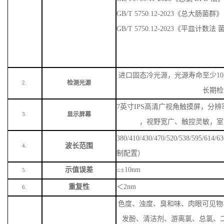
GB/T 5750.12-2023《总大肠菌群》
GB/T 5750.12-2023《平皿计数
进口固态冷光源，光源寿命至少
1
检测光源
2.
长期检
7英寸IPS高清广视角触摸屏，分辨率
显示屏幕
3.
，视野宽广、触控灵敏，室
380/410/430/470/520/538/59
波长范围
4.
制配置）
示值误差
≤±10nm
5.
重复性
＜
2nm
6.
色度、浊度、臭和味、肉眼可见物
发酚、清洁剂、游离氯、总氯、