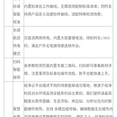
标液
内置标准化工作曲线，无需现场配制标准溶液；同时支
智能
持用户自定义自建标样曲线，适配特殊检测场景；
校准
长续
航双
交直流两用供电，内置大容量锂电池，待机时长≥50小
供电
时，满足户外无电源场景连续作业。
模式
扫码
各参数检测页面内置专属二维码，扫码即可查看耗材详
智能
情、注意事项及标准化操作流程，新手也能快速上手。
指导
绥净云平台描述不同的场景能够成功落地，根源于绥净
科技对水环境监测全链条的自主掌控。我们提供涵盖高
精度水质传感器、生态浮标、岸边站、分析仪在内的智
智慧
能硬件矩阵，支持 多模远程传输，确保数据无论城市内
化数
河还是偏远荒野都能实时回传。 硬件之上，绥净科技协