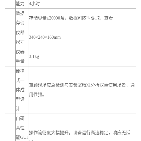
能力
4小时
数据
存储容量≥20000条，数据可随时调取、查看
存储
仪器
340×240×160mm
尺寸
仪器
3.1kg
重量
便携
式一
兼顾现场应急检测与实验室精准分析双重使用场景，通
体成
用性强。
型设
计
自研
高性
操作流畅度大幅提升，设备运行高速稳定，响应无延
能GUI