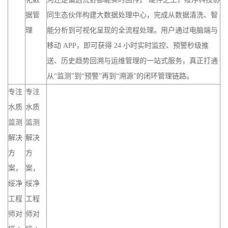
据管
同生态伙伴构建大数据处理中心，完成从数据清洗、智
理
能分析到可视化呈现的全流程处理。用户通过电脑端与
移动 APP，即可获得 24 小时实时监控、预警秒级推
送、历史趋势回溯与运维管理的一站式服务，真正打通
从“监测”到“预警”再到“溯源”的闭环管理链路。
专注
专注
水质
水质
监测
监测
解决
解决
方
方
案，
案，
绥净
绥净
工程
工程
师对
师对