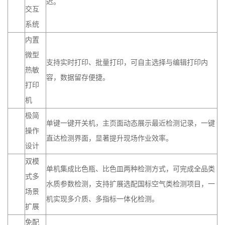
迟。
交互
系统
内置
微型
支持实时打印、批量打印，可自主选择与编辑打印内
热敏
容，数据留存便捷。
打印
机
极简
单键一键开关机，主页面动态展示最近检测记录，一键
操作
直达检测界面，显著提升现场作业效率。
设计
双模
单机集成比色瓶、比色皿两种检测方式，可完成全品类
式多
水质参数检测，支持扩展选配国标空气类检测项目，一
场景
机实现多介质、多指标一体化检测。
扩展
免配