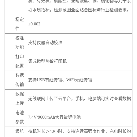
氯、有效氯、磷酸盐、亚硝酸盐、镉、硫化物等九十余
项水质指标，检测范围全面贴合国标与行业检测要求。
稳定
±0.002
性
校准
支持仪器自动校准
功能
打印
集成微型热敏打印机
配置
数据
支持USB有线传输、WiFi无线传输
传输
数据
无线联网上传至云平台，手机、电脑端可实时查看数据
上传
电池
7.4V/9600mAh大容量锂电池
参数
续航
待机时长＞48小时，支持连续高强度作业，充电时长约