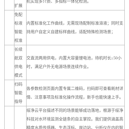
机实现多介质、多指标一体化检测。
扩展
免配
标液
内置标准化工作曲线，无需现场配制标准溶液；同时支
智能
持用户自定义自建标样曲线，适配特殊检测场景；
校准
长续
航双
交直流两用供电，内置大容量锂电池，待机时长≥50小
供电
时，满足户外无电源场景连续作业。
模式
扫码
各参数检测页面内置专属二维码，扫码即可查看耗材详
智能
情、注意事项及标准化操作流程，新手也能快速上手。
指导
绥净云平台描述不同的场景能够成功落地，根源于绥净
科技对水环境监测全链条的自主掌控。我们提供涵盖高
精度水质传感器、生态浮标、岸边站、分析仪在内的智