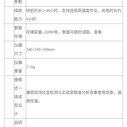
参数
续航
待机时长＞48小时，支持连续高强度作业，充电时长约
能力
4小时
数据
存储容量≥20000条，数据可随时调取、查看
存储
仪器
340×240×160mm
尺寸
仪器
3.1kg
重量
便携
式一
兼顾现场应急检测与实验室精准分析双重使用场景，通
体成
用性强。
型设
计
自研