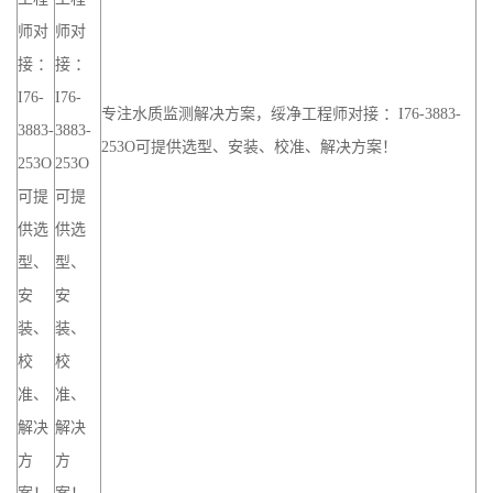
师对
师对
接 ：
接 ：
I76-
I76-
专注水质监测解决方案，绥净工程师对接 ：I76-3883-
3883-
3883-
253O可提供选型、安装、校准、解决方案！
253O
253O
可提
可提
供选
供选
型、
型、
安
安
装、
装、
校
校
准、
准、
解决
解决
方
方