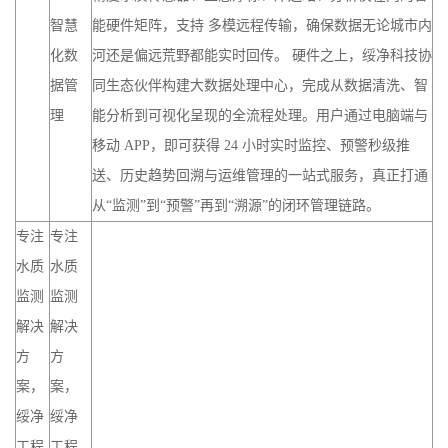
智慧
能硬件矩阵，支持 多模远程传输，确保数据无论城市内
化数
河还是偏远荒野都能实时回传。 硬件之上，绥净科技协
据管
同生态伙伴构建大数据处理中心，完成从数据清洗、智
理
能分析到可视化呈现的全流程处理。用户通过电脑端与
移动 APP，即可获得 24 小时实时监控、预警秒级推
送、历史趋势回溯与运维管理的一站式服务，真正打通
从“监测”到“预警”再到“溯源”的闭环管理链路。
专注
专注
水质
水质
监测
监测
解决
解决
方
方
案，
案，
绥净
绥净
工程
工程