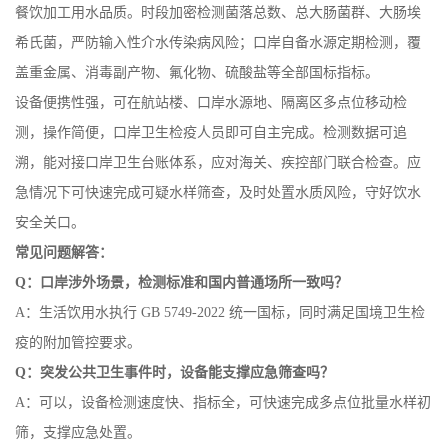
餐饮加工用水品质。时段加密检测菌落总数、总大肠菌群、大肠埃
希氏菌，严防输入性介水传染病风险；口岸自备水源定期检测，覆
盖重金属、消毒副产物、氟化物、硫酸盐等全部国标指标。
设备便携性强，可在航站楼、口岸水源地、隔离区多点位移动检
测，操作简便，口岸卫生检疫人员即可自主完成。检测数据可追
溯，能对接口岸卫生台账体系，应对海关、疾控部门联合检查。应
急情况下可快速完成可疑水样筛查，及时处置水质风险，守好饮水
安全关口。
常见问题解答：
Q：口岸涉外场景，检测标准和国内普通场所一致吗？
A：生活饮用水执行 GB 5749-2022 统一国标，同时满足国境卫生检
疫的附加管控要求。
Q：突发公共卫生事件时，设备能支撑应急筛查吗？
A：可以，设备检测速度快、指标全，可快速完成多点位批量水样初
筛，支撑应急处置。