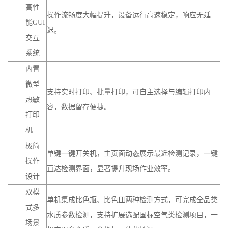
高性
操作流畅度大幅提升，设备运行高速稳定，响应无延
能GUI
迟。
交互
系统
内置
微型
支持实时打印、批量打印，可自主选择与编辑打印内
热敏
容，数据留存便捷。
打印
机
极简
单键一键开关机，主页面动态展示最近检测记录，一键
操作
直达检测界面，显著提升现场作业效率。
设计
双模
单机集成比色瓶、比色皿两种检测方式，可完成全品类
式多
水质参数检测，支持扩展选配国标空气类检测项目，一
场景