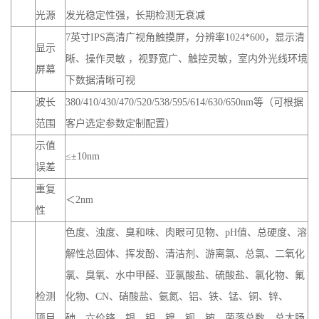
光源
发光稳定性强，长期检测无衰减
7英寸IPS高清广视角触摸屏，分辨率1024*600，显示清
显示
晰、操作灵敏 ，视野宽广、触控灵敏，室内外光线环境
屏幕
下数据清晰可视
波长
380/410/430/470/520/538/595/614/630/650nm等（可根据
范围
客户选定参数定制配置）
示值
≤±10nm
误差
重复
＜2nm
性
色度、浊度、臭和味、肉眼可见物、pH值、总硬度、溶
解性总固体、挥发酚、清洁剂、游离氯、总氯、二氧化
氯、臭氧、水中甲醛、亚氯酸盐、硫酸盐、氯化物、氟
检测
化物、CN、硝酸盐、氨氮、铝、铁、锰、铜、锌、
项目
砷、六价铬、银、钼、镍、钡、铍、菌落总数、总大肠