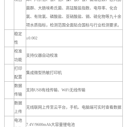
菌群、大肠埃希氏菌、高锰酸盐指数、电导率、化合
氯、有效氯、磷酸盐、亚硝酸盐、镉、硫化物等九十余
项水质指标，检测范围全面贴合国标与行业检测要求。
稳定
±0.002
性
校准
支持仪器自动校准
功能
打印
集成微型热敏打印机
配置
数据
支持USB有线传输、WiFi无线传输
传输
数据
无线联网上传至云平台，手机、电脑端可实时查看数据
上传
电池
7.4V/9600mAh大容量锂电池