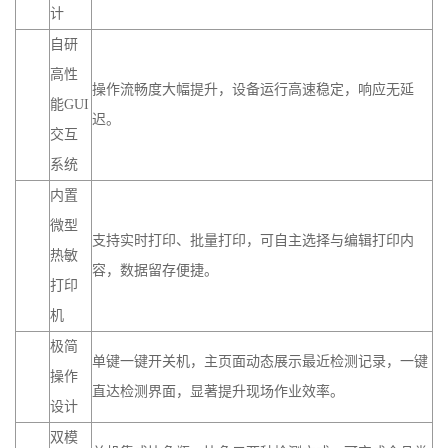
高性
操作流畅度大幅提升，设备运行高速稳定，响应无延
能GUI
迟。
交互
系统
内置
微型
支持实时打印、批量打印，可自主选择与编辑打印内
热敏
容，数据留存便捷。
打印
机
极简
单键一键开关机，主页面动态展示最近检测记录，一键
操作
直达检测界面，显著提升现场作业效率。
设计
双模
单机集成比色瓶、比色皿两种检测方式，可完成全品类
式多
水质参数检测，支持扩展选配国标空气类检测项目，一
场景