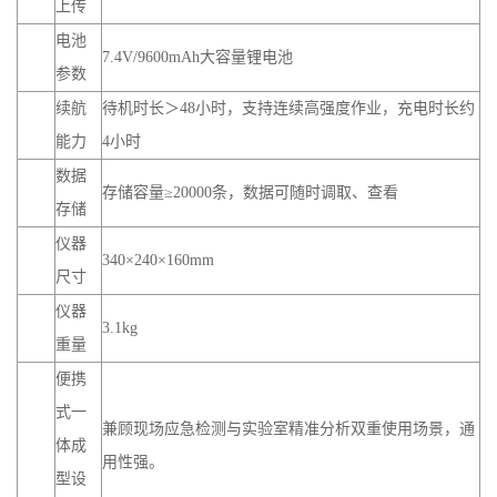
参数
续航
待机时长＞48小时，支持连续高强度作业，充电时长约
能力
4小时
数据
存储容量≥20000条，数据可随时调取、查看
存储
仪器
340×240×160mm
尺寸
仪器
3.1kg
重量
便携
式一
兼顾现场应急检测与实验室精准分析双重使用场景，通
体成
用性强。
型设
计
自研