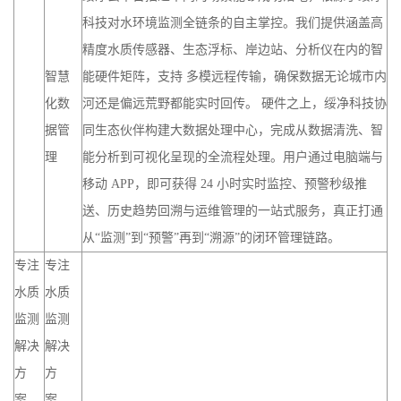
智慧
能硬件矩阵，支持 多模远程传输，确保数据无论城市内
化数
河还是偏远荒野都能实时回传。 硬件之上，绥净科技协
据管
同生态伙伴构建大数据处理中心，完成从数据清洗、智
理
能分析到可视化呈现的全流程处理。用户通过电脑端与
移动 APP，即可获得 24 小时实时监控、预警秒级推
送、历史趋势回溯与运维管理的一站式服务，真正打通
从“监测”到“预警”再到“溯源”的闭环管理链路。
专注
专注
水质
水质
监测
监测
解决
解决
方
方
案，
案，
绥净
绥净
工程
工程