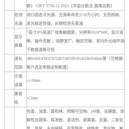
光源
发光稳定性强，长期检测无衰减
7英寸IPS高清广视角触摸屏，分辨率1024*600，显示清
显示
晰、操作灵敏 ，视野宽广、触控灵敏，室内外光线环境
屏幕
下数据清晰可视
波长
380/410/430/470/520/538/595/614/630/650nm等（可根据
范围
客户选定参数定制配置）
示值
≤±10nm
误差
重复
＜2nm
性
色度、浊度、臭和味、肉眼可见物、pH值、总硬度、溶
解性总固体、挥发酚、清洁剂、游离氯、总氯、二氧化
氯、臭氧、水中甲醛、亚氯酸盐、硫酸盐、氯化物、氟
检测
化物、CN、硝酸盐、氨氮、铝、铁、锰、铜、锌、
项目
砷、六价铬、银、钼、镍、钡、铍、菌落总数、总大肠