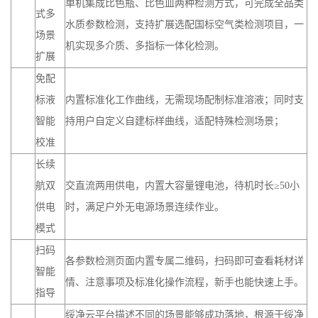
机实现多介质、多指标一体化检测。
扩展
免配
标液
内置标准化工作曲线，无需现场配制标准溶液；同时支
智能
持用户自定义自建标样曲线，适配特殊检测场景；
校准
长续
航双
交直流两用供电，内置大容量锂电池，待机时长≥50小
供电
时，满足户外无电源场景连续作业。
模式
扫码
各参数检测页面内置专属二维码，扫码即可查看耗材详
智能
情、注意事项及标准化操作流程，新手也能快速上手。
指导
绥净云平台描述不同的场景能够成功落地，根源于绥净
科技对水环境监测全链条的自主掌控。我们提供涵盖高
精度水质传感器、生态浮标、岸边站、分析仪在内的智