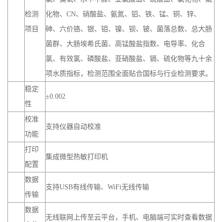
菌群、大肠埃希氏菌、高锰酸盐指数、电导率、化合
氯、有效氯、磷酸盐、亚硝酸盐、镉、硫化物等九十余
项水质指标，检测范围全面贴合国标与行业检测要求。
稳定
±0.002
性
校准
支持仪器自动校准
功能
打印
集成微型热敏打印机
配置
数据
支持USB有线传输、WiFi无线传输
传输
数据
无线联网上传至云平台，手机、电脑端可实时查看数据
上传
电池
7.4V/9600mAh大容量锂电池