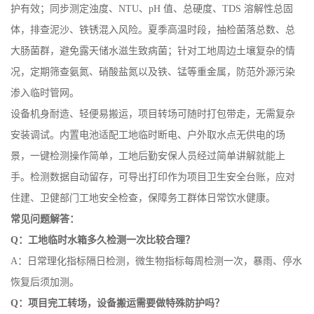
大肠菌群，避免露天储水滋生致病菌；针对工地周边土壤复杂的情
况，定期筛查氨氮、硝酸盐氮以及铁、锰等重金属，防范外源污染
渗入临时管网。
设备机身耐造、轻便易搬运，项目转场可随时打包带走，无需复杂
安装调试。内置电池适配工地临时断电、户外取水点无供电的场
景，一键检测操作简单，工地后勤安保人员经过简单讲解就能上
手。检测数据自动留存，可导出打印作为项目卫生安全台账，应对
住建、卫健部门工地安全检查，保障务工群体日常饮水健康。
常见问题解答：
Q：工地临时水箱多久检测一次比较合理？
A：日常理化指标隔日检测，微生物指标每周检测一次，暴雨、停水
恢复后须加测。
Q：项目完工转场，设备搬运需要做特殊防护吗？
A：搭配原厂收纳包即可正常搬运，设备抗震抗摔结构可适配常规工
程车辆运输。