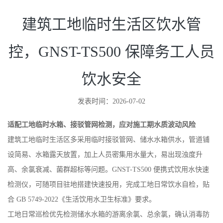
控，GNST-TS500 保障务工人员
饮水安全
发表时间：2026-07-02
适配工地临时水箱、接驳管网检测，应对施工期水质波动风险
建筑工地临时生活区多采用临时接驳管网、储水水箱供水，管道铺
设简易、水箱露天放置，加上人员密集用水量大，易出现浊度升
高、余氯衰减、菌群超标等问题。GNST-TS500 便携式饮用水快速
检测仪，可随项目驻地搭建快速投用，完成工地日常饮水自检，贴
合 GB 5749-2022《生活饮用水卫生标准》要求。
工地日常巡检优先检测储水水箱的游离余氯、总余氯，确认消毒防
护有效；同步测定浊度、NTU、pH 值、总硬度、TDS 溶解性总固
体，排查泥沙、铁锈混入风险。夏季高温时段，抽检菌落总数、总