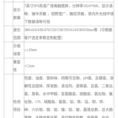
7英寸IPS高清广视角触摸屏，分辨率1024*600，显示清
显示
晰、操作灵敏 ，视野宽广、触控灵敏，室内外光线环境
屏幕
下数据清晰可视
波长
380/410/430/470/520/538/595/614/630/650nm等（可根据
范围
客户选定参数定制配置）
示值
≤±10nm
误差
重复
＜2nm
性
色度、浊度、臭和味、肉眼可见物、pH值、总硬度、溶
解性总固体、挥发酚、清洁剂、游离氯、总氯、二氧化
氯、臭氧、水中甲醛、亚氯酸盐、硫酸盐、氯化物、氟
检测
化物、CN、硝酸盐、氨氮、铝、铁、锰、铜、锌、
项目
砷、六价铬、银、钼、镍、钡、铍、菌落总数、总大肠
菌群、大肠埃希氏菌、高锰酸盐指数、电导率、化合