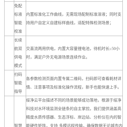
免配
标液
内置标准化工作曲线，无需现场配制标准溶液；同时支
智能
持用户自定义自建标样曲线，适配特殊检测场景；
校准
长续
航双
交直流两用供电，内置大容量锂电池，待机时长≥50小
供电
时，满足户外无电源场景连续作业。
模式
扫码
各参数检测页面内置专属二维码，扫码即可查看耗材详
智能
情、注意事项及标准化操作流程，新手也能快速上手。
指导
绥净云平台描述不同的场景能够成功落地，根源于绥净
科技对水环境监测全链条的自主掌控。我们提供涵盖高
精度水质传感器、生态浮标、岸边站、分析仪在内的智
智慧
能硬件矩阵，支持 多模远程传输，确保数据无论城市内