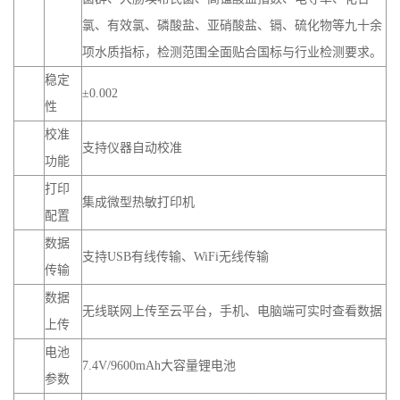
氯、有效氯、磷酸盐、亚硝酸盐、镉、硫化物等九十余
项水质指标，检测范围全面贴合国标与行业检测要求。
稳定
±0.002
性
校准
支持仪器自动校准
功能
打印
集成微型热敏打印机
配置
数据
支持USB有线传输、WiFi无线传输
传输
数据
无线联网上传至云平台，手机、电脑端可实时查看数据
上传
电池
7.4V/9600mAh大容量锂电池
参数