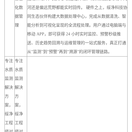
化数
河还是偏远荒野都能实时回传。 硬件之上，绥净科技协
据管
同生态伙伴构建大数据处理中心，完成从数据清洗、智
理
能分析到可视化呈现的全流程处理。用户通过电脑端与
移动 APP，即可获得 24 小时实时监控、预警秒级推
送、历史趋势回溯与运维管理的一站式服务，真正打通
从“监测”到“预警”再到“溯源”的闭环管理链路。
专注
专注
水质
水质
监测
监测
解决
解决
方
方
案，
案，
绥净
绥净
工程
工程
师对
师对