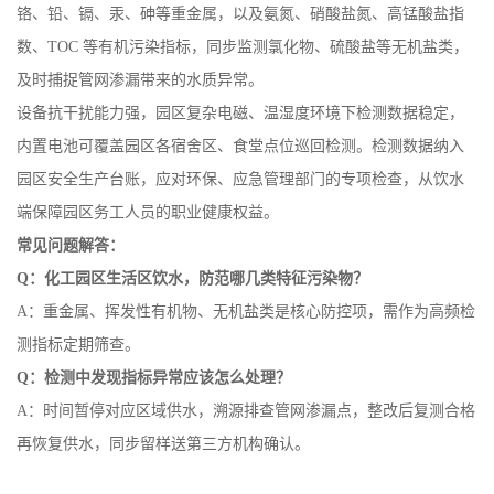
铬、铅、镉、汞、砷等重金属，以及氨氮、硝酸盐氮、高锰酸盐指
数、TOC 等有机污染指标，同步监测氯化物、硫酸盐等无机盐类，
及时捕捉管网渗漏带来的水质异常。
设备抗干扰能力强，园区复杂电磁、温湿度环境下检测数据稳定，
内置电池可覆盖园区各宿舍区、食堂点位巡回检测。检测数据纳入
园区安全生产台账，应对环保、应急管理部门的专项检查，从饮水
端保障园区务工人员的职业健康权益。
常见问题解答：
Q：化工园区生活区饮水，防范哪几类特征污染物？
A：重金属、挥发性有机物、无机盐类是核心防控项，需作为高频检
测指标定期筛查。
Q：检测中发现指标异常应该怎么处理？
A：时间暂停对应区域供水，溯源排查管网渗漏点，整改后复测合格
再恢复供水，同步留样送第三方机构确认。