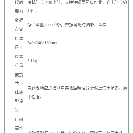
续航
待机时长＞48小时，支持连续高强度作业，充电时长约
能力
4小时
数据
存储容量≥20000条，数据可随时调取、查看
存储
仪器
340×240×160mm
尺寸
仪器
3.1kg
重量
便携
式一
兼顾现场应急检测与实验室精准分析双重使用场景，通
体成
用性强。
型设
计
自研
高性
操作流畅度大幅提升，设备运行高速稳定，响应无延