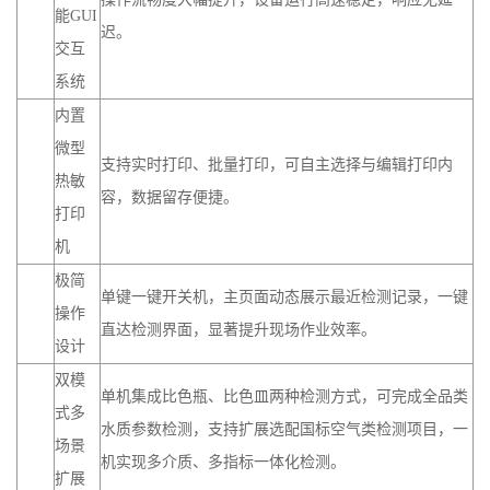
能GUI
迟。
交互
系统
内置
微型
支持实时打印、批量打印，可自主选择与编辑打印内
热敏
容，数据留存便捷。
打印
机
极简
单键一键开关机，主页面动态展示最近检测记录，一键
操作
直达检测界面，显著提升现场作业效率。
设计
双模
单机集成比色瓶、比色皿两种检测方式，可完成全品类
式多
水质参数检测，支持扩展选配国标空气类检测项目，一
场景
机实现多介质、多指标一体化检测。
扩展