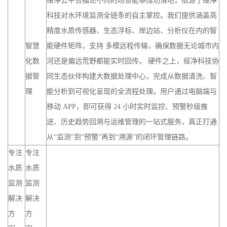
绥净云平台描述不同的场景能够成功落地，根源于绥净
科技对水环境监测全链条的自主掌控。我们提供涵盖高
精度水质传感器、生态浮标、岸边站、分析仪在内的智
智慧
能硬件矩阵，支持 多模远程传输，确保数据无论城市内
化数
河还是偏远荒野都能实时回传。 硬件之上，绥净科技协
据管
同生态伙伴构建大数据处理中心，完成从数据清洗、智
理
能分析到可视化呈现的全流程处理。用户通过电脑端与
移动 APP，即可获得 24 小时实时监控、预警秒级推
送、历史趋势回溯与运维管理的一站式服务，真正打通
从“监测”到“预警”再到“溯源”的闭环管理链路。
专注
专注
水质
水质
监测
监测
解决
解决
方
方