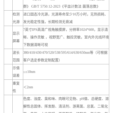
群》 GB/T 5750.12-2023《平皿计数法 菌落总数》
检测
进口固态冷光源，光源寿命至少10万小时，无热损耗、
光源
发光稳定性强，长期检测无衰减
7英寸IPS高清广视角触摸屏，分辨率1024*600，显示清
显示
晰、操作灵敏 ，视野宽广、触控灵敏，室内外光线环境
屏幕
下数据清晰可视
波长
380/410/430/470/520/538/595/614/630/650nm等（可根据
范围
客户选定参数定制配置）
示值
≤±10nm
误差
重复
＜2nm
性
色度、浊度、臭和味、肉眼可见物、pH值、总硬度、溶
解性总固体、挥发酚、清洁剂、游离氯、总氯、二氧化