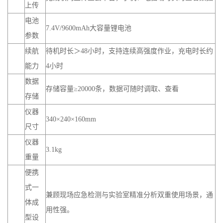
上传
电池
7.4V/9600mAh大容量锂电池
参数
续航
待机时长＞48小时，支持连续高强度作业，充电时长约
能力
4小时
数据
存储容量≥20000条，数据可随时调取、查看
存储
仪器
340×240×160mm
尺寸
仪器
3.1kg
重量
便携
式一
兼顾现场应急检测与实验室精准分析双重使用场景，通
体成
用性强。
型设