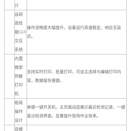
计
自研
高性
操作流畅度大幅提升，设备运行高速稳定，响应无延
能GUI
迟。
交互
系统
内置
微型
支持实时打印、批量打印，可自主选择与编辑打印内
热敏
容，数据留存便捷。
打印
机
极简
单键一键开关机，主页面动态展示最近检测记录，一键
操作
直达检测界面，显著提升现场作业效率。
设计
双模