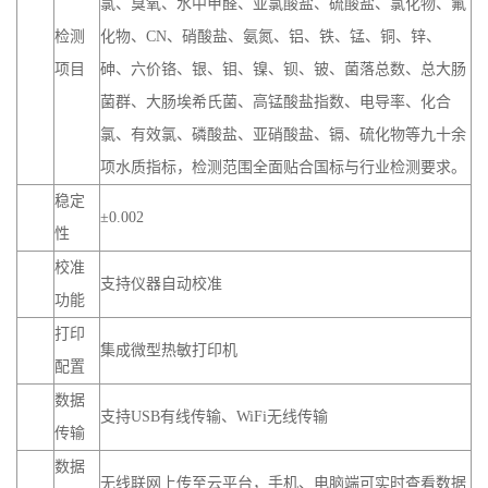
氯、臭氧、水中甲醛、亚氯酸盐、硫酸盐、氯化物、氟
检测
化物、CN、硝酸盐、氨氮、铝、铁、锰、铜、锌、
项目
砷、六价铬、银、钼、镍、钡、铍、菌落总数、总大肠
菌群、大肠埃希氏菌、高锰酸盐指数、电导率、化合
氯、有效氯、磷酸盐、亚硝酸盐、镉、硫化物等九十余
项水质指标，检测范围全面贴合国标与行业检测要求。
稳定
±0.002
性
校准
支持仪器自动校准
功能
打印
集成微型热敏打印机
配置
数据
支持USB有线传输、WiFi无线传输
传输
数据
无线联网上传至云平台，手机、电脑端可实时查看数据