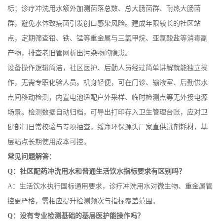
标；诊疗冲洗用水额外加测菌落总数、总大肠菌群、耐热大肠菌
群，避免水体致病菌引发创口感染风险。建成年限较长的社区站
点，定期筛查铅、铁、锰等重金属与三氯甲烷、亚氯酸盐等消毒副
产物，排查老旧管网析出污染物的隐患。
设备操作逻辑简洁，社区医护、后勤人员经过简单讲解就能独立操
作，无需专职化验人员。机身轻便，可在门诊、输液室、后勤供水
点间移动检测，内置电池适配户外采样、临时检测点等无外接电源
场景。检测数据自动归档，可导出打印存入卫生管理台账，应对卫
健部门日常校验与专项抽查，绥净环保源头厂家直供试剂耗材，基
层站点长期使用成本可控。
常见问题解答：
Q：社区配药冲洗用水和普通生活饮水指标要求有区别吗？
A：生活饮水执行国标通用要求，诊疗冲洗用水对微生物、重金属管
控更严格，需相应提升检测频次与指标覆盖范围。
Q：没有专业检测基础的基层医护能操作吗？