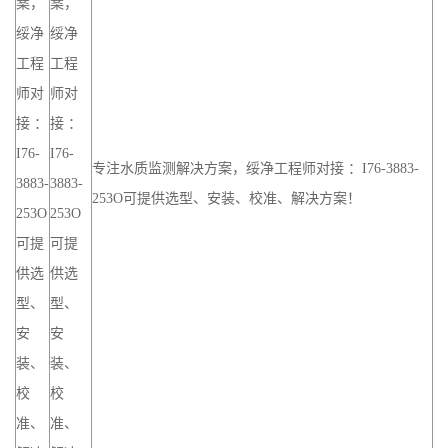
案，
案，
绥净
绥净
工程
工程
师对
师对
接 ：
接 ：
I76-
I76-
专注水质监测解决方案，绥净工程师对接 ：I76-3883-
3883-
3883-
253O可提供选型、安装、校准、解决方案！
253O
253O
可提
可提
供选
供选
型、
型、
安
安
装、
装、
校
校
准、
准、