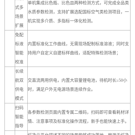
单机集成比色瓶、比色皿两种检测方式，可完成全品类
式多
水质参数检测，支持扩展选配国标空气类检测项目，一
场景
机实现多介质、多指标一体化检测。
扩展
免配
标液
内置标准化工作曲线，无需现场配制标准溶液；同时支
智能
持用户自定义自建标样曲线，适配特殊检测场景；
校准
长续
航双
交直流两用供电，内置大容量锂电池，待机时长≥50小
供电
时，满足户外无电源场景连续作业。
模式
扫码
各参数检测页面内置专属二维码，扫码即可查看耗材详
智能
情、注意事项及标准化操作流程，新手也能快速上手。
指导