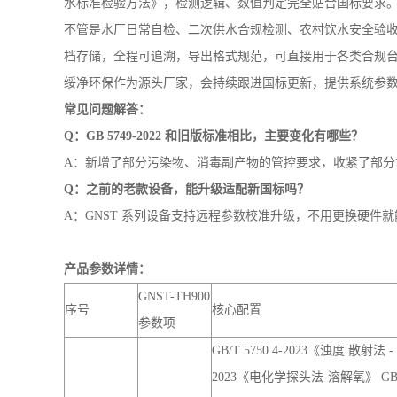
完整覆盖国标强制检测项，满足水质达标、合规迎检全场景
GB 5749-2022《生活饮用水卫生标准》作为国内饮
规有效。GNST-TH900 生活饮用水检测仪，从研发阶段
设备检测项目完整覆盖新国标中的常规指标与核心非常规指标，
水标准检验方法》，检测逻辑、数值判定完全贴合国标要求
不管是水厂日常自检、二次供水合规检测、农村饮水安全验
档存储，全程可追溯，导出格式规范，可直接用于各类合规
绥净环保作为源头厂家，会持续跟进国标更新，提供系统参
常见问题解答：
Q：GB 5749-2022 和旧版标准相比，主要变化有哪些？
A：新增了部分污染物、消毒副产物的管控要求，收紧了部分
Q：之前的老款设备，能升级适配新国标吗？
A：GNST 系列设备支持远程参数校准升级，不用更换硬件