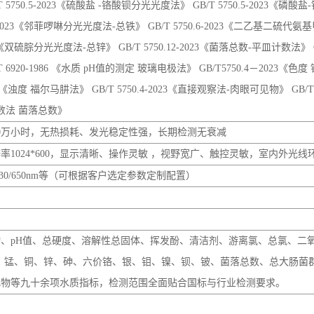
 - 福尔马肼标准、目视比浊法》 GB/T 5750.4-2023《铂 - 钴标准比色法》 GB/
 5750.11-2023《消毒剂残留DPD 分光光度法》 GB/T 5750.5-2023《
750.5-2023《硫酸盐 -铬酸钡分光光度法》 GB/T 5750.5-2023《磷酸
6-2023《邻菲啰啉分光光度法-总铁》 GB/T 5750.6-2023《二乙基二硫代氨
23《双硫腙分光光度法-总锌》 GB/T 5750.12-2023《菌落总数-平皿计数法》 GB/
 6920-1986 《水质 pH值的测定 玻璃电极法》 GB/T5750.4－2023《
3《浊度 福尔马肼法》 GB/T 5750.4-2023《直接观察法-肉眼可见物》 GB/T5750
平皿计数法 菌落总数》
0万小时，无热损耗、发光稳定性强，长期检测无衰减
辨率1024*600，显示清晰、操作灵敏 ，视野宽广、触控灵敏，室内外光
595/614/630/650nm等（可根据客户选定参数定制配置）