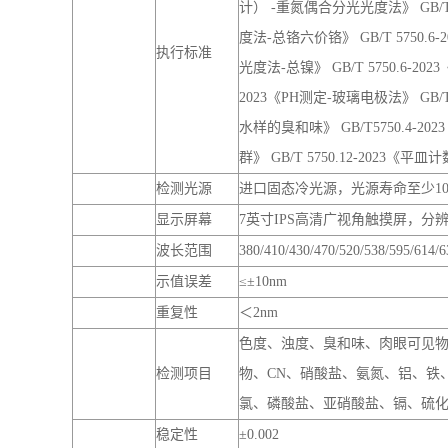
产品参数详情：
GNST-TH900
序号
核心配置
参数项
GB/T 5750.4-2023《浊度 散射法
2023《电化学探头法-溶解氧》 GB/T
计） -重氮偶合分光光度法》 GB/T 5
度法-总铬六价铬》 GB/T 5750.
执行标准
光度法-总镍》 GB/T 5750.6-20
2023《PH测定-玻璃电极法》 GB/T
水样的臭和味》 GB/T5750.4-202
群》 GB/T 5750.12-2023《
检测光源
进口固态冷光源，光源寿命至少1
显示屏幕
7英寸IPS高清广视角触摸屏，分
波长范围
380/410/430/470/520/538/