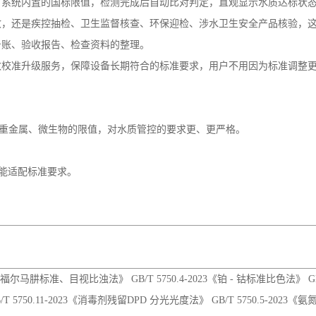
发表时间：2026-07-08
用水的核心规范，对水质限值、检测项目都提出了更严格的要求，供水单位、检
就对标新国标要求，是合规检测场景的可靠选择。
从理化、消毒、污染物、重金属到微生物、消毒副产物，所有强制管控项均可
。系统内置的国标限值，检测完成后自动比对判定，直观显示水质达标状
收，还是疾控抽检、卫生监督核查、环保迎检、涉水卫生安全产品核验，
台账、验收报告、检查资料的整理。
数校准升级服务，保障设备长期符合的标准要求，用户不用因为标准调整
重金属、微生物的限值，对水质管控的要求更、更严格。
就能适配标准要求。