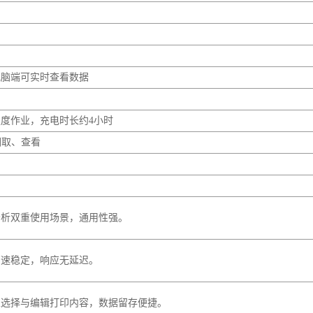
、pH值、总硬度、溶解性总固体、挥发酚、清洁剂、游离氯、总氯、二
、锰、铜、锌、砷、六价铬、银、钼、镍、钡、铍、菌落总数、总大肠菌
化物等九十余项水质指标，检测范围全面贴合国标与行业检测要求。
电脑端可实时查看数据
强度作业，充电时长约4小时
调取、查看