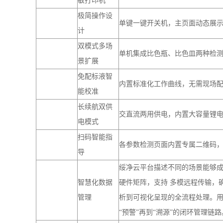
便携式一体
兼顾现场应急检测与实验室精准
成型设计
自研高性能
操作流畅度大幅提升，设备运行
GUI交互系统
内置微型热
支持实时打印、批量打印，可自
敏打印机
极简操作设
单键一键开关机，主页面动态展
计
双模式多场
单机集成比色瓶、比色皿两种检
景扩展
免配标液智
内置标准化工作曲线，无需现场
能校准
长续航双供
交直流两用供电，内置大容量锂电
电模式