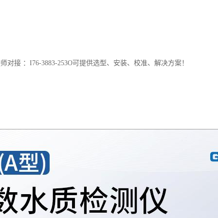
，扫码即可查看耗材详情、注意事项及标准化操作流程，新手也能快速上
成功落地，根源于绥净科技对水环境监测全链条的自主掌控。我们提供涵
确保数据无论城市内河还是偏远荒野都能实时回传。 硬件之上，绥净科
通过电脑端与移动 APP，即可获得 24 小时实时监控、预警秒级推送
。
接 ：I76-3883-253O可提供选型、安装、校准、解决方案！