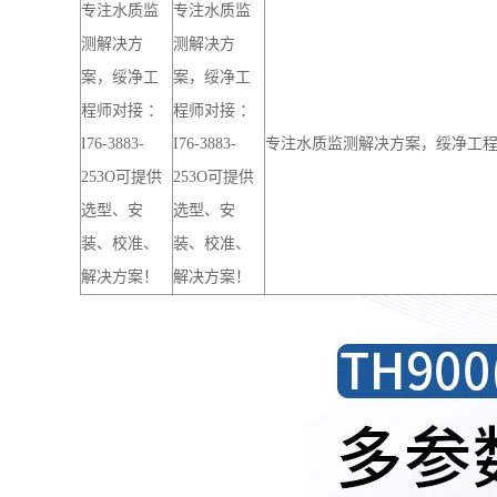
扫码智能指
各参数检测页面内置专属二维码
导
绥净云平台描述不同的场景能够
智慧化数据
硬件矩阵，支持 多模远程传输，
管理
析到可视化呈现的全流程处理。用户
“预警”再到“溯源”的闭环管理链路
专注水质监
专注水质监
测解决方
测解决方
案，绥净工
案，绥净工
程师对接 ：
程师对接 ：
I76-3883-
I76-3883-
专注水质监测解决方案，绥净工程师对
253O可提供
253O可提供
选型、安
选型、安
装、校准、
装、校准、
解决方案！
解决方案！