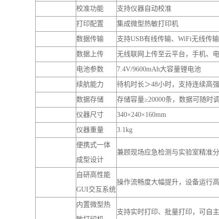
示值误差
≤±10nm
重复性
＜2nm
色度、浊度、臭和味、肉眼可见物
检测项目
物、CN、硝酸盐、氨氮、铝、铁
氯、磷酸盐、亚硝酸盐、镉、硫
稳定性
±0.002
校准功能
支持仪器自动校准
打印配置
集成微型热敏打印机
数据传输
支持USB有线传输、WiFi无线传输
数据上传
无线联网上传至云平台，手机、
电池参数
7.4V/9600mAh大容量锂电池
续航能力
待机时长＞48小时，支持连续高
数据存储
存储容量≥20000条，数据可随时
仪器尺寸
340×240×160mm
仪器重量
3.1kg