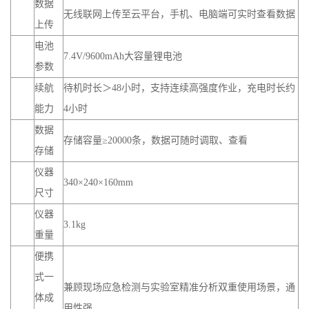
数据
无线联网上传至云平台，手机、电脑端可实时查看数据
上传
电池
7.4V/9600mAh大容量锂电池
参数
续航
待机时长＞48小时，支持连续高强度作业，充电时长约
能力
4小时
数据
存储容量≥20000条，数据可随时调取、查看
存储
仪器
340×240×160mm
尺寸
仪器
3.1kg
重量
便携
式一
兼顾现场应急检测与实验室精准分析双重使用场景，通
体成
用性强。