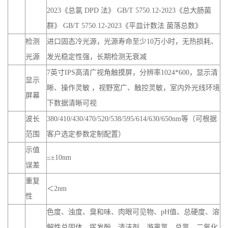
2023《总氯 DPD 法》 GB/T 5750.12-2023《总大肠菌
群》 GB/T 5750.12-2023《平皿计数法 菌落总数》
检测
进口固态冷光源，光源寿命至少10万小时，无热损耗、
光源
发光稳定性强，长期检测无衰减
7英寸IPS高清广视角触摸屏，分辨率1024*600，显示清
显示
晰、操作灵敏 ，视野宽广、触控灵敏，室内外光线环境
屏幕
下数据清晰可视
波长
380/410/430/470/520/538/595/614/630/650nm等（可根据
范围
客户选定参数定制配置）
示值
≤±10nm
误差
重复
＜2nm
性
色度、浊度、臭和味、肉眼可见物、pH值、总硬度、溶
解性总固体、挥发酚、清洁剂、游离氯、总氯、二氧化