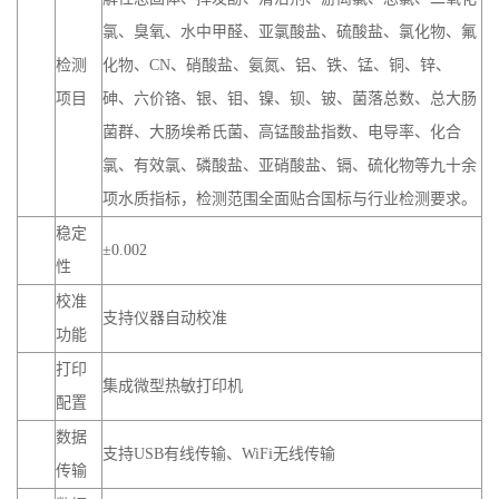
氯、臭氧、水中甲醛、亚氯酸盐、硫酸盐、氯化物、氟
检测
化物、CN、硝酸盐、氨氮、铝、铁、锰、铜、锌、
项目
砷、六价铬、银、钼、镍、钡、铍、菌落总数、总大肠
菌群、大肠埃希氏菌、高锰酸盐指数、电导率、化合
氯、有效氯、磷酸盐、亚硝酸盐、镉、硫化物等九十余
项水质指标，检测范围全面贴合国标与行业检测要求。
稳定
±0.002
性
校准
支持仪器自动校准
功能
打印
集成微型热敏打印机
配置
数据
支持USB有线传输、WiFi无线传输
传输