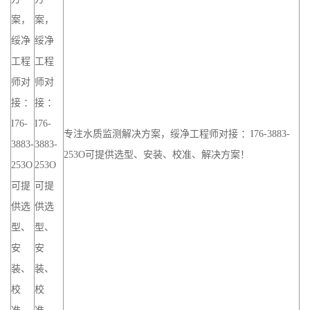
案，
案，
绥净
绥净
工程
工程
师对
师对
接 ：
接 ：
I76-
I76-
专注水质监测解决方案，绥净工程师对接 ：I76-3883-
3883-
3883-
253O可提供选型、安装、校准、解决方案！
253O
253O
可提
可提
供选
供选
型、
型、
安
安
装、
装、
校
校