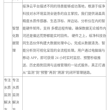
绥净云平台描述不同的场景能够成功落地，根源于绥净
科技对水环境监测全链条的自主掌控。我们提供涵盖高
精度水质传感器、生态浮标、岸边站、分析仪在内的智
智慧
能硬件矩阵，支持 多模远程传输，确保数据无论城市内
化数
河还是偏远荒野都能实时回传。 硬件之上，绥净科技协
据管
同生态伙伴构建大数据处理中心，完成从数据清洗、智
理
能分析到可视化呈现的全流程处理。用户通过电脑端与
移动 APP，即可获得 24 小时实时监控、预警秒级推
送、历史趋势回溯与运维管理的一站式服务，真正打通
从“监测”到“预警”再到“溯源”的闭环管理链路。
专注
专注
水质
水质
监测
监测
解决
解决
方
方