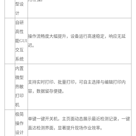
型设
计
自研
高性
操作流畅度大幅提升，设备运行高速稳定，响应无延
能GUI
迟。
交互
系统
内置
微型
支持实时打印、批量打印，可自主选择与编辑打印内
热敏
容，数据留存便捷。
打印
机
极简
单键一键开关机，主页面动态展示最近检测记录，一键
操作
直达检测界面，显著提升现场作业效率。
设计