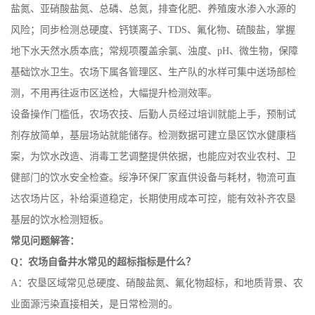
盐氮、亚硝酸盐氮、总磷、总氮，排查化肥、养殖废水渗入水源的
风险；同步检测总硬度、钙镁离子、TDS、氟化物、硫酸盐，掌握
地下水天然水质本底；常规项覆盖余氯、浊度、pH、微生物，保障
基础饮水卫生。农场下属各管理区、生产队的水样可集中送场部检
测，不用再往返市区送检，大幅提升检测效率。
设备操作门槛低，农场农技、后勤人员经过培训就能上手，预制试
剂存放简单，基层场站就能储存。检测数据可建立垦区饮水健康档
案，为饮水改造、消毒工艺调整提供依据，也能应对农业农村、卫
健部门的饮水安全检查。绥净环保厂家直供设备与耗材，物流可直
达农场片区，补给渠道稳定，长期使用成本可控，能有效补齐农垦
基层的饮水检测短板。
常见问题解答：
Q：农场自备井水常见的超标指标是什么？
A：农垦区域常见总硬度、硝酸盐氮、氟化物超标，和地质背景、农
业面源污染直接相关，是日常检测的。