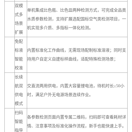
双模
单机集成比色瓶、比色皿两种检测方式，可完成全品类
式多
水质参数检测，支持扩展选配国标空气类检测项目，一
场景
机实现多介质、多指标一体化检测。
扩展
免配
标液
内置标准化工作曲线，无需现场配制标准溶液；同时支
智能
持用户自定义自建标样曲线，适配特殊检测场景；
校准
长续
航双
交直流两用供电，内置大容量锂电池，待机时长≥50小
供电
时，满足户外无电源场景连续作业。
模式
扫码
各参数检测页面内置专属二维码，扫码即可查看耗材详
智能
情、注意事项及标准化操作流程，新手也能快速上手。
指导