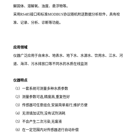
多参数水质在线测定仪是一款集成式多参数水质测定仪，可自由组合
1-
6个智能传感器，监测因子包括温度、PH、ORP、电导率、盐度、总溶
解固体、溶解氧、浊度、悬浮物等。
采用
RS485接口和标准MODBUS协议随机附送数据分析软件，具有校
准、记录、分析、诊断等功能。
应用领域
仪器广泛应用于自来水、地表水、地下水、水源水、饮用水、江水、河
道、海洋、污水排放口等不同水的水质在线监测
仪器特点
（1）一套系统可测量多种水质参数
（2）
测量参数可选
,精度高,重复性好
（3）
传感器可任意组合
,安装简单易行,维护方便
（4）
无须填加试剂
,没有试剂消耗