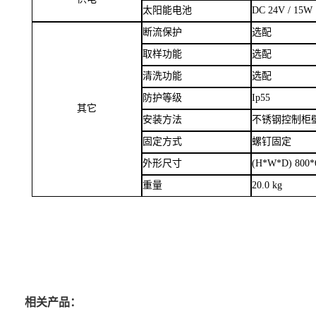
数据通讯
RS485(Modbus
市电
AC 220V / 20
供电
太阳能电池
DC 24V / 15W
断流保护
选配
取样功能
选配
清洗功能
选配
防护等级
Ip55
其它
安装方法
不锈钢控制柜
固定方式
螺钉固定
外形尺寸
(H*W*D) 800*
重量
20.0 kg