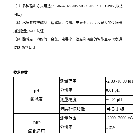
（5）不会产生二
次污染
,无废液
（6）在一定范围内对传感器进行自动补偿
（7）
多种输出方式可选
( 4..20mA, RS 485 MODBUS-RTU , GPRS ,以太
网口)
（8）
水质参数酸碱度、溶解氧、余氯、电导率、浊度和温度的传感器
通过欧盟
RoHS认证
（9）
酸碱度、溶解氧、余氯、电导率、浊度和温度的智能显示仪表通
过欧盟
CE认证
技术参数
测量范围
-2.00
~
16.00 p
分辨率
0.01 pH
pH
酸碱度
测量精度
±
0.01 pH
温度补偿功能
自动
/
手动