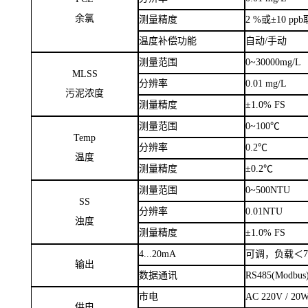
测量范围
0.00
~
20.00 mg
分辨率
0.01 mg/L
FCL
余氯
测量精度
2 %
或±
10 ppb
温度补偿功能
自动
/
手动
测量范围
0
~
30000mg/L
MLSS
分辨率
0.01 mg/L
污泥浓度
测量精度
±
1.0% FS
测量范围
0
~
100
℃
Temp
分辨率
0.2
℃
温度
测量精度
±
0.2
℃
测量范围
0
~
500NTU
SS
分辨率
0.01NTU
浊度
测量精度
±
1.0% FS
4...20mA
可调，负载＜
输出