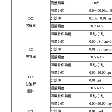
测量范围
-2000
~
2000 m
ORP
分辨率
1 mV
氧化还原
测量精度
±
1 mV
测量范围
0.0
~
400.0
%
，
0
分辨率
0.1
%
，
0.01mg 
DO
溶解氧
测量精度
±
0.2
%
FS
温度补偿功能
自动
/
手动
测量范围
0.00
μ
S / cm
~
2
分辨率
0.01
μ
S / cm
~
0
EC
电导率
测量精度
±
0.5% FS
温度补偿功能
自动
/
手动
测量范围
0.00. 20.00 ppt
TDS
分辨率
0.01 ppt
总溶解
测量精度
±
0.5% FS
固体
温度补偿功能
自动
/
手动