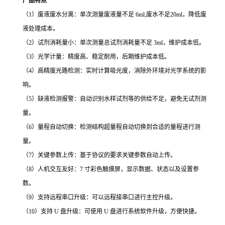
产品特点
（
1）废液废水分离：单次测量废液量不足 6ml,废水不足20ml，降低废
液处理成本。
（
2）试剂消耗量小：单次测量总试剂消耗量不足 3ml，维护成本低。
（
3）光学计量：精度高、稳定耐用，后期维护成本低。
（
4）高精度光路检测：实时计算吸光度，消除外环境对光学系统的影
响。
（
5）缺液检测报警：自动识别水样试剂等的供给不足，避免无试剂测
量。
（
6）量程自动切换：检测结构超量程自动切换到合适的量程进行测
量。
（
7）关键参数上传：基于协议的要求关键参数自动上传。
（
8）人机交互友好：7 寸彩色触摸屏，显示数据、状态以及设置参
数。
（
9）支持远程串口升级：可以远程接串口进行主控升级。
（
10）支持 U 盘升级：可使用 U 盘进行系统软件升级，方便快捷。