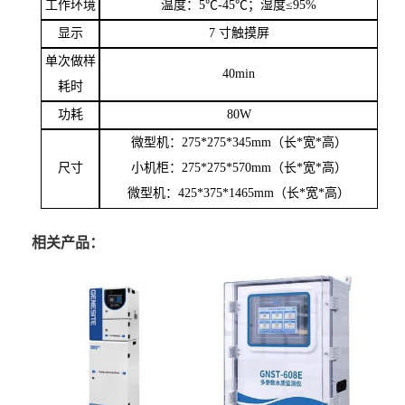
工作环境
温度：
5
℃
-45
℃；湿度≤
95%
显示
7
寸触摸屏
单次做样
40min
耗时
功耗
80W
微型机：
275*275*345mm
（长
*
宽
*
高）
尺寸
小机柜：
275*275*570mm
（长
*
宽
*
高）
微型机：
425*375*1465mm
（长
*
宽
*
高）
相关产品：