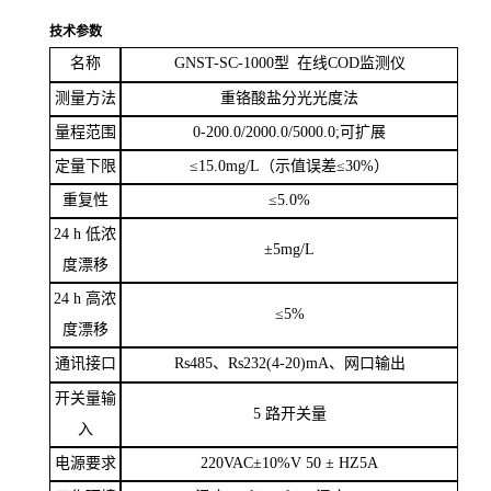
技术参数
名称
GNST-SC-1000
型
在线
COD
监测仪
测量方法
重铬酸盐分光光度法
量程范围
0-200.0/2000.0/5000.0;
可扩展
定量下限
≤
15.0mg/L
（示值误差≤
30%
）
重复性
≤
5.0%
24 h
低浓
±
5mg/L
度漂移
24 h
高浓
≤
5%
度漂移
通讯接口
Rs485
、
Rs232(4-20)mA
、
网口输出
开关量输
5
路开关量
入
电源要求
220VAC
±
10%V 50
±
HZ5A