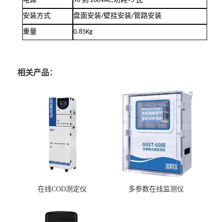
电源
90
到
260VAC,
功耗
<5
瓦
安装方式
盘面安装
/
壁挂安装
/
管路安装
重量
0.85Kg
相关产品：
在线COD测定仪
多参数在线监测仪