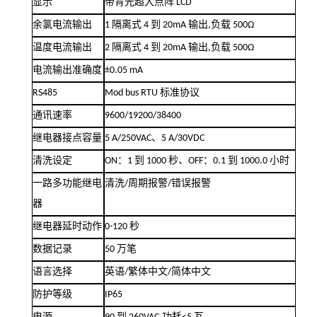
显示
带背光超大点阵
LCD
余氯电流输出
1
隔离式
4
到
20mA
输出
,
负载
500Ω
温度电流输出
2
隔离式
4
到
20mA
输出
,
负载
500Ω
准确
电流输出
度
±0.05 mA
RS485
Mod bus RTU
标准协议
通讯速率
9600/19200/38400
继电器接点容量
5
A/250VAC
、
5
A/30VDC
清洗设定
ON
：
1
到
1000
秒、
OFF
：
0.1
到
1000.0
小时
一路多功能继电
清洗
/
周期报警
/
错误报警
器
继电器延时动作
0-120
秒
数据记录
50
万笔
语言选择
英语
/
繁体中文
/
简体中文
防护等级
IP65