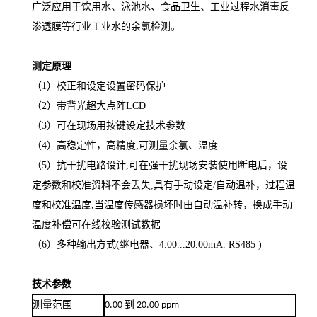
广泛应用于饮用水、泳池水、食品卫生、工业过程水消毒反
渗透膜等行业工业水的余氯检测。
测定原理
（1）校正和设定设置密码保护
（2）
带背光超大点阵
LCD
（3）可在现场用按键设定技术参数
（4）
高稳定性，高精度
;可测量
余氯、温度
（5）
抗干扰电路设计
,可在强干扰现场安装使用断电后
，
设
定参数和校准资料不会丢失
,具有手动设定/自动温补
，
过程温
度和校准温度
,当温度
传感器损坏时由自动温补转，换成手动
温度补偿可在线校验测试数据
（6）
多种输出方式
(继电器、4.00...20.00mA. RS485 )
技术参数
测量范围
0.00
到
20.00 ppm