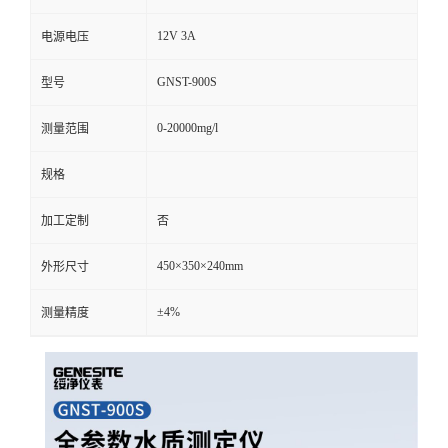
品牌
绥净
货号
12V 3A
电源电压
GNST-900S
型号
0-20000mg/l
测量范围
规格
加工定制
否
450×350×240mm
外形尺寸
±4%
测量精度