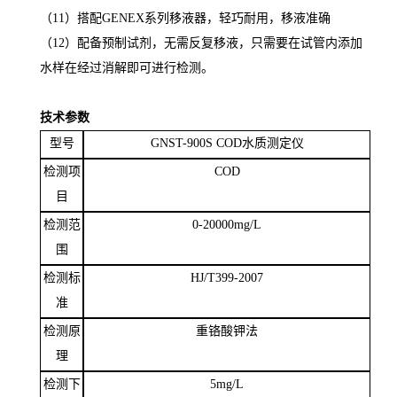
（
10）配备
SJ-16X多功能智能消解仪，仅需一键完成项目消
解。
（11）
搭配
GENEX系列移液器，轻巧耐用，移液准确
（
1
2）配备预制试剂，无需反复移液，只需要在试管内添加
水样在经过消解即可进行检测。
技术参数
型号
GNST-900S
COD
水质
测定仪
检测项
COD
目
检测范
0-20000mg/L
围
检测标
HJ/T399-2007
准
检测原
重铬酸钾法