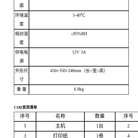
功
率
5W
操作界
中文
面
环境温
5-40
℃
度
相对湿
≤
85%RH
度
供电电
12V 3A
源
外形尺
450
×
350
×
240mm
（长×宽×高）
寸
重
量
6.8kg
COD
发货清单
序号
名称
数量
序号