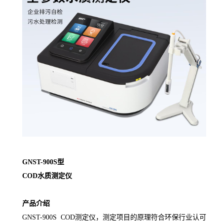
GNST-900S
型
COD
水质
测定仪