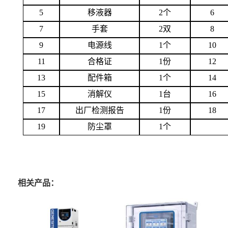
主机
1台
2
1
3
打印纸
1卷
4
5
移液器
2个
6
7
手套
2双
8
9
电源线
1个
10
11
合格证
1份
12
13
配件箱
1个
14
15
消解仪
1台
16
17
出厂检测报告
1份
18
19
防尘罩
1个
相关产品：