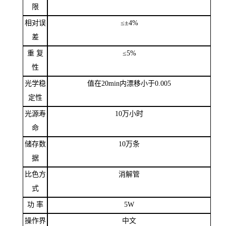
理
检测下
5mg/L
限
相对误
≤±
4
%
差
重
复
≤
5%
性
光学稳
值在
20min
内漂移小于
0.00
5
定性
光源寿
10
万小时
命
储存数
10
万条
据
比色方
消解管
式