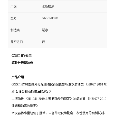
用途
水质检测
GNST-HY01
型号
制造商
绥净
是否进口
否
GNST-HY01型
红外分光测油仪
产品介绍
GNST-HY01型红外分光测油仪符合国家标准水质油类 《HJ637-2018 水
质 石油类和动植物油的测定》
土壤油份
《
HJ1051-2019土壤 石油类的测定》油烟油雾 《HJ1077-2019
油烟和油雾的测定》
本仪器体小量轻便于携带，自备萃取仪和配套一次性使用的预制试剂、