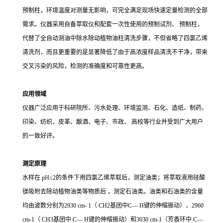
预制柱，环境温度对测量无影响，可完全满足现场快速定量检测的全部
需求。仪器采用自备萃取仪和配套一次性使用的预制试剂、
预制柱，
代替了全自动测油中除水除动植物油柱清洗步骤，不但省略了四氯乙烯
清洗剂，而且更重要的是显著降低了由于高浓度样品清洗不干净，带来
交叉污染的风险，检测的准确度和可靠性更高。
应用领域
仪器广泛应用于科研院所、污水处理、环境监测、石化、造纸、制药、
印染、纺织、皮革、酿酒、电子、市政、
高校等行业并受到广大用户
的一致好评。
测定原理
水样在
pH≤2的条件下用四氯乙烯萃取后，测定油类；将萃取液用硅酸
镁吸附去除动植物油类等物质后 ，测定石油类。油类和石油类的含量
均由波数分别为2930 cm- 1（ CH2基团中C— H键的伸缩振动）、2960
cm-1（ CH
3
基团中
C— H键的伸缩振动）和3030 cm-1（芳香环中 C—