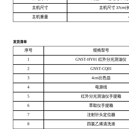
主机尺寸
主机尺寸
37cm(
主机重量
发货清单
序号
规格型号
1
GNST-HY01
红外分光测油仪
2
GNST-CQ01
3
4cm
比色皿
4
电源线
5
红外分光测油仪手提箱
6
萃取仪手提箱
7
注射针头定位器
8
四氯乙烯清洗液