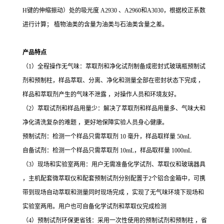
H键的伸缩振动）处的吸光度 A2930 、A2960和A3030，根据校正系数
进行计算； 植物油类的含量为油类与石油类含量之差。
产品特点
（
1）全程操作无气味：萃取剂和净化试剂制备成密封式玻璃瓶预制试
剂和预制柱，样品萃取
、
分离、净化和测量全部在密封状态下完成
，
样品和萃取剂产生的气味不泄露
，对操作人员和环境友好。
（
2）萃取试剂和样品用量少：解决了萃取剂和样品用量多、气味大和
净化清洗复杂的难题 ，更好地保障实验人员身心健康。
预制试剂：检测一个样品只需萃取剂
10 毫升，样品取样量 50mL
自备试剂：检测一个样品只需萃取剂
10mL，样品取样量 1000mL
（
3）现场和实验室两用：用户无需准备化学试剂、萃取仪和玻璃器具
，主机配套微萃取仪和配套预制试剂分别配置于2个铝合金箱中，可携
带到现场自动萃取和测量同时现场完成 ，实现了无气味环境下现场和
实验室两用。用户也可自备化学试剂和萃取仪完成检测
（
4）预制试剂环保更省钱：采用一次性使用的预制试剂和预制柱 ，省