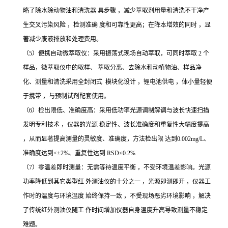
略了除水除动物油和清洗器 具步骤 ，减少萃取剂用量和清洗不干净产
生交叉污染风险 ，检测准确 度和可靠性更高；在降本增效的同时 ，显
著减少废液排放和处理费用。
（
5）便携自动微萃取仪：采用振荡式现场自动萃取，可同时萃取 2 个
样品，微萃取仪中的取样、 萃取分离、去除水和动植物油、样品净
化、测量和清洗采用全封闭式 模块化设计 ，锂电池供电 ，体小量轻便
于携带 ，与预制试剂配套使用。
（
6）检出限低、准确度高：采用低功率光源调制解调与波长快速扫描
发明专利技术 ，仪器的光源 稳定性、波长准确度和重复性大幅度提高
，从而显著提高测量的灵敏度、准确度，方法检出限 达到0.002mg/L、
准确度达到<±2%、重复性达到 RSD≤0.2%
（
7）零温差即时测量：无需等待温度平衡 ，不受环境温差影响。光源
功率降低到其它类型红 外测油仪的十分之一 ，光源即测即开 ，仪器工
作时的温度与环境温度 始终保持一致 ，不受现场恶劣环境影响 ，解决
了传统红外测油仪随工 作时间增加仪器自身温度升高导致测量不稳定
难题。