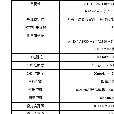
重复性
RSD < 0.2%
（
10-10
RSD < 0.6%
（
1-10
基线稳定性
无需手动调节零点
，软件智能
线性相关系数
R
测量值依据
[
p =
X * A2930 + Y * A2960 + Z
(HJ637-2018
CH
准确度
100mg/L 
CH2
准确度
20mg/L <±5
CH3
准确度
20mg/L <±
萃取溶剂
四氯乙
检出浓度
0.01mg/L(
样品体积
1000
测量浓度
10000mg/L
吸光度范围
0.0000-2.000