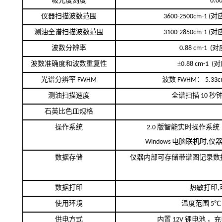
吸光度刻度
0.0
仪器扫描波数范围
3600-2500cm-1 (
对
测油全谱扫描波数范围
3100-2850cm-1 (
对
波数分辨率
0.88 cm-1 (
对
波数准确度和波数重复性
±0.88 cm-1 (
对
光谱分辨率
FWHM
波数
FWHM
：
5.33
测油扫描速度
全谱扫描
10
秒钟
石英比色皿规格
操作系统
2.0
版智能实时操作系统 
Windows
电脑联机时
,
仪
数据存储
仪器内部可存储带谱图记录数
数据打印
热敏打印
,
使用环境
温度范围
5℃ 
供电方式
内置
12V
锂电池 ，