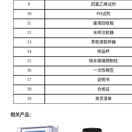
9
四氯乙烯试剂
10
PH
试剂
11
废液回收瓶
12
水样注射器
13
萃取液取样器
14
样品杯
15
除水玻璃预制柱
16
一次性棉签
17
说明书
18
合格证
19
发货清单
相关产品：