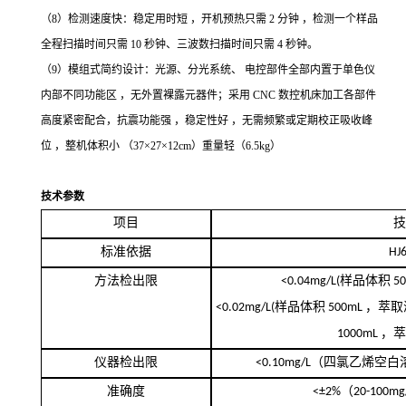
（
8）检测速度快：稳定用时短 ，开机预热只需 2 分钟 ，检测一个样品
全程扫描时间只需 10 秒钟、三波数扫描时间只需 4 秒钟。
（
9）模组式简约设计：光源、分光系统、 电控部件全部内置于单色仪
内部不同功能区 ，无外置裸露元器件；采用 CNC 数控机床加工各部件
高度紧密配合，抗震功能强 ，稳定性好 ，无需频繁或定期校正吸收峰
位 ，整机体积小 （37×27×12cm）重量轻（6.5kg）
技术参数
项目
技
标准依据
HJ
方法检出限
<0.04mg/L(
样品体积
5
<0.02mg/L(
样品体积
500mL
，萃取
1000mL
，
仪器检出限
<0.10mg/L
（四氯乙烯空白
准确度
<±2%
（
20-100mg