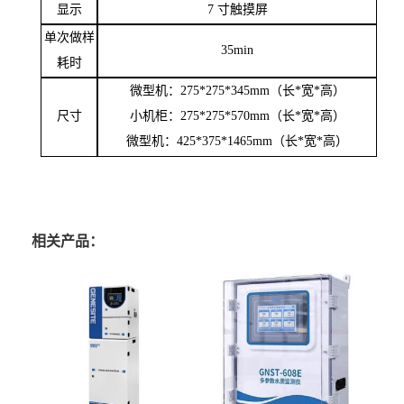
电源要求
220VAC
±
10%V 50
±
HZ5A
工作环境
温度：
5
℃
-45
℃；湿度≤
95%
显示
7
寸触摸屏
单次做样
35min
耗时
微型机：
275*275*345mm
（长
*
宽
*
高）
尺寸
小机柜：
275*275*570mm
（长
*
宽
*
高）
微型机：
425*375*1465mm
（长
*
宽
*
高）
相关产品：