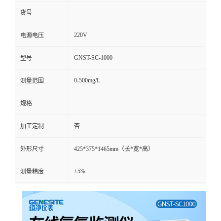
品牌
绥净
货号
220V
电源电压
GNST-SC-1000
型号
0-500mg/L
测量范围
规格
加工定制
否
外形尺寸
425*375*1465mm（长*宽*高）
±5%
测量精度