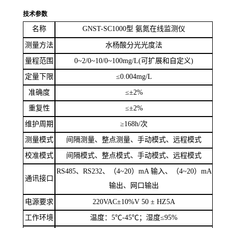
（
9）支持远程串口升级：可以远程接串口进行主控升级。
（
10）支持 U 盘升级：可使用 U 盘进行系统软件升级，方便快捷。
技术参数
名称
GNST-SC1000
型 氨氮在线监测仪
测量方法
水杨酸分光光度法
量程范围
0~2/0~10/0~100mg/L(
可扩展和自定义
)
定量下限
≤
0.004mg/L
准确度
≤±
2%
重复性
≤±
2%
维护周期
≥
168h/
次
测量模式
间隔测量、整点测量、手动模式、远程模式
校准模式
间隔模式、整点模式、手动模式、远程模式
RS485
、
RS232
、（
4~20
）
mA
输入、（
4~20
）
mA
通讯接口
输出
、
网口输出