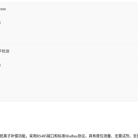
3
干扰离子补偿功能，采用RS485接口和标准Modbus协议，具有原位测量、无需试剂
并受到广大用户的一致好评。
SE通常由两个传感器组成：工作传感器和参比传感器。工作传感器是与待测离子发生
当待测离子与选择性膜发生反应时，会产生电位变化，通过测量这个电位变化就可以