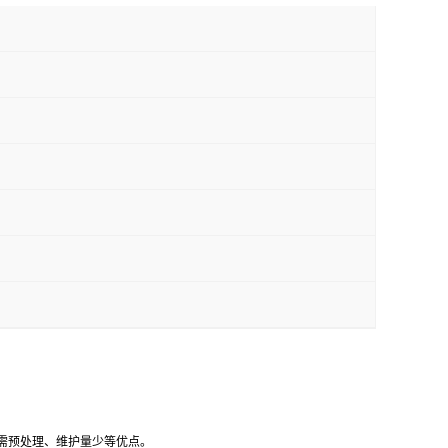
、无需预处理、维护量少等优点。
选择性反应的传感器，而参比传感器则提供稳定的电位作为参考。工作传感
确定离子的浓度。