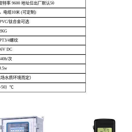
440h/
次
0.5w
现场水质环境而定）
~50
）℃
多参数在线监测仪
ATP荧光细菌测定仪