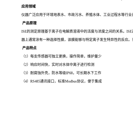
（
1）每支传感器可独立更换，操作简单，维护量少
（
2）响应时间快，实时对水体中离子进行检测
（
3）耐腐蚀外壳，防水等级IP68，可长期水下工作
（
4）RS485通讯接口，标准Modbus协议，便于集成
技术参数
工作原理
离
测量因子
氯离子
产品型号
GNS
测量因子
Cl-
pH