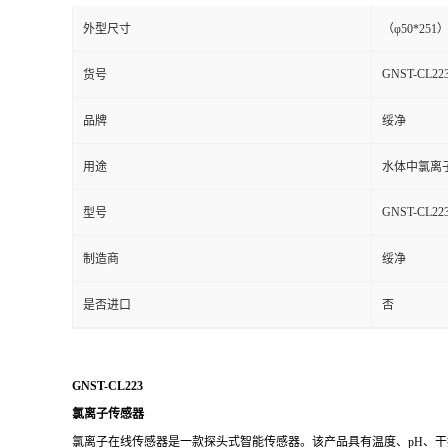
GNST-CL22
型号
制造商
绥净
是否进口
否
GNST-CL223
氯离子传感器
氯离子在线传感器是一款探头式智能传感器。该产品具有温度、
pH、
应用领域
仪器广泛应用于环境地表水、市政污水、养殖水体、工业过程水等行业
产品
原理
ISE的测定原理基于离子在电解质溶液中的活度与浓度之间的关系。I
器上通常涂有一种选择性膜，该膜能够与特定离子发生特异性的反应。
产品特点