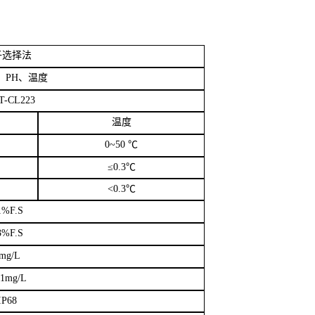
0~50
℃
≤
0.3
℃
<0.3
℃
1%F.S
3%F.S
mg/L
01mg/L
IP68
 波特率
9600
地址位出厂默认
50
，电缆
10
米
(
可定制
)
/PVC/
钛合金可选
2KG
PT3/4
螺纹
36V DC