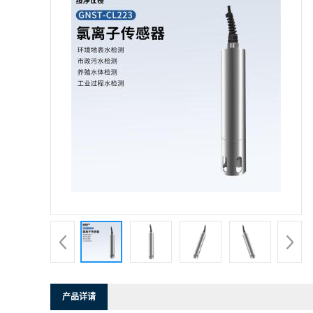
产品详请
外型尺寸
（φ50*251
GNST-CL22
货号
品牌
绥净
用途
水体中氯离