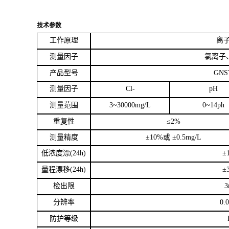
测量
范围
3~30000mg/L
0~14ph
重复性
≤
2%
测量精度
±
10%
或 ±
0.5mg/L
低浓度漂
(24h)
±
量程漂移
(24h)
±
检出限
3
分辨率
0.
防护等级
通讯接口
RS485
，标准
Modbus
协议
尺寸规格
（
φ
50*251
）
mm
材质
316L
不锈钢
重量
安
装
螺纹
上端
N
工作电压
9~