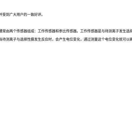
子选择法
、
PH
、温度
T-CL223
温度