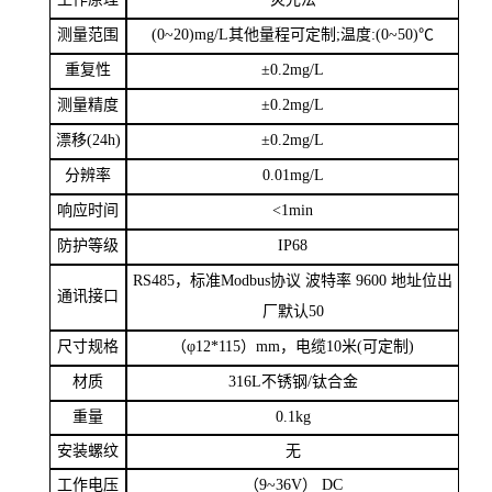
测量范围
(0~20)mg/L
其他量程可定制
;
温度
:(0~50)
℃
重复性
±
0.2mg/L
测量精度
±
0.2mg/L
漂移
(24h)
±
0.2mg/L
分辨率
0.01mg/L
响应时间
<1min
防护等级
IP68
RS485
，标准
Modbus
协议 波特率
9600
地址位出
通讯接口
厂默认
50
尺寸规格
（
φ
12*115
）
mm
，电缆
10
米
(
可定制
)
材质
316L
不锈钢
/
钛合金
重量
0.1kg
安装螺纹
无
工作电压
（
9~36V
）
DC