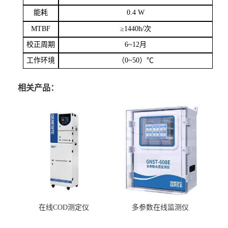
能耗
0.4 W
MTBF
≥
1440h/
次
校正周期
6~12
月
工作环境
（
0~50
）℃
相关产品：
在线COD测定仪
多参数在线监测仪