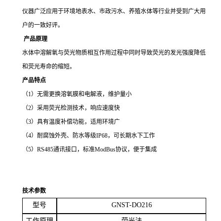
仪器广泛应用于环境地表水、市政污水、养殖水体
等行业并受到广大用
户的一致好评。
产品
原理
水体中溶解氧与荧光物质相互作用过程中同时导致荧光的发光强度降低
和荧光寿命的缩短。
产品特点
（
1）无需更换溶氧膜和电解液，维护量小
（
2）采用荧光检测技术，响应速度快
（
3）具有温度补偿功能，适用环境广
（
4）耐腐蚀外壳、防水等级IP68，可长期水下工作
（
5）RS485通讯接口，标准ModBus协议，便于集成
技术参数
型号
GNST-DO216
工作原理
荧光法