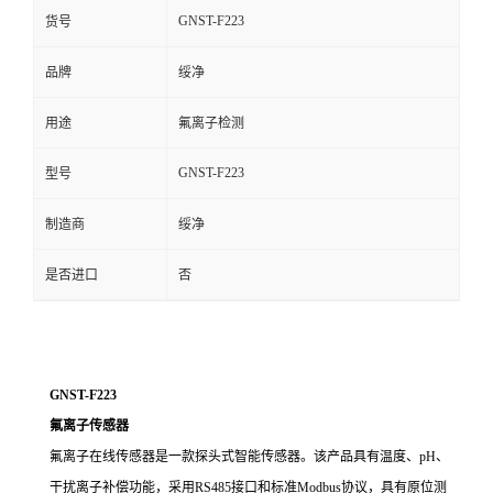
GNST-F223
货号
品牌
绥净
用途
氟离子检测
GNST-F223
型号
制造商
绥净
是否进口
否
GNST-F223
氟离子传感器
氟离子在线传感器是一款探头式智能传感器。该产品具有温度、
pH、
干扰离子补偿功能，采用RS485接口和标准Modbus协议，具有原位测