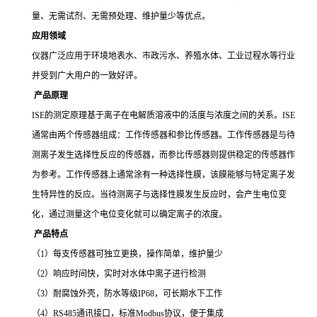
量、无需试剂、无需预处理、维护量少等优点。
应用领域
仪器广泛应用于环境地表水、市政污水、养殖水体、工业过程水等行业
并受到广大用户的一致好评。
产品
原理
ISE的测定原理基于离子在电解质溶液中的活度与浓度之间的关系。ISE
通常由两个传感器组成：工作传感器和参比传感器。工作传感器是与待
测离子发生选择性反应的传感器，而参比传感器则提供稳定的传感器作
为参考。工作传感器上通常涂有一种选择性膜，该膜能够与特定离子发
生特异性的反应。当待测离子与选择性膜发生反应时，会产生电位变
化，通过测量这个电位变化就可以确定离子的浓度。
产品特点
（
1）每支传感器可独立更换，操作简单，维护量少
（
2）响应时间快，实时对水体中离子进行检测
（
3）耐腐蚀外壳，防水等级IP68，可长期水下工作
（
4）RS485通讯接口，标准Modbus协议，便于集成