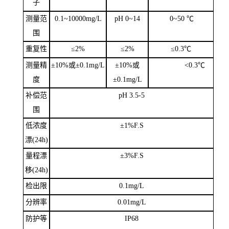
子
测量
范
0.1~10000mg/L
pH 0~14
0~50
℃
围
重复性
≤
2%
≤
2%
≤
0.3
℃
测量精
±
10%
或±
0.1mg/L
±
10%
或
<0.3
℃
度
±
0.1mg/L
补偿范
pH 3.5-5
围
低浓度
±
1%F.S
漂
(24h)
量程漂
±
3%F.S
移
(24h)
检出限
0.1mg/L
分辨率
0.01mg/L
防护等
IP68