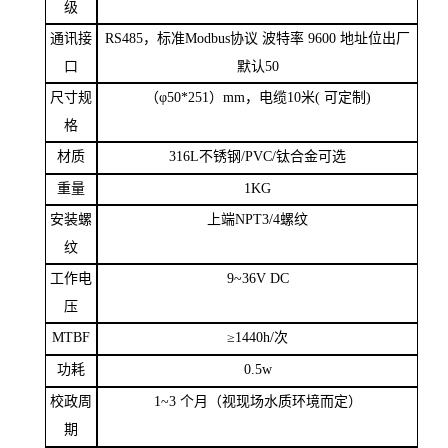
级
通讯接
RS485
，标准
Modbus
协议 波特率
9600
地址位出厂
口
默认
50
尺寸规
（
φ
50*251
）
mm
，电缆
10
米
(
可定制
)
格
材质
316L
不锈钢
/PVC/
钛合金可选
重量
1KG
安
装
螺
上端
NPT3/4
螺纹
纹
工作电
9~36V DC
压
MTBF
≥
1440h/
次
功耗
0.5w
校政周
1~3
个月（视现场水质环境而定）
期