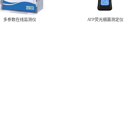
多参数在线监测仪
ATP荧光细菌测定仪
主营产品
河南绥净环保科技有限公司是一家致力于水质分析，农残食品
快速检测仪器研发、生产销售、服务于一体的技术厂家，主要
业务有:水质分析仪,水质检测仪,COD检测仪,COD消解仪,COD测
定仪,COD快速测定仪,COD测定仪价格,氨氮测定仪,氨氮检测仪,
总磷测定仪,总磷检测仪,cod在线监测仪,氨氮在线分析仪,农药残
留检测仪，食品检测仪，检测快速,数据准确。
环保科技有限公司
版权所有 Copyright (©) 2026
XML
技术支持：
盖德化工网
食