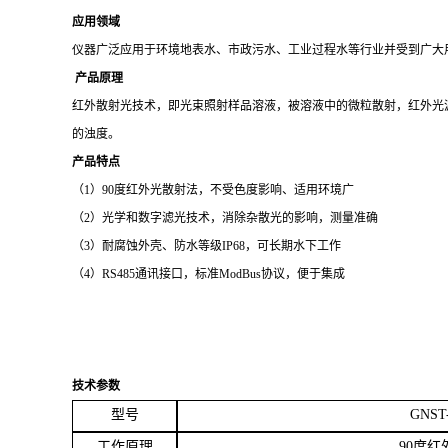
应用领域
仪器广泛应用于环境地表水、市政污水、工业过程水等行业并受到广大
产品
原理
红外散射光技术，即光束照射样品溶液，被溶液中的微粒散射，红外光
的浊度。
产品特点
（
1）90度红外光散射法，不受色度影响、适用环境广
（
2）光学和数字滤光技术，消除杂散光的影响，测量准确
（
3）耐腐蚀外壳、防水等级IP68，可长期水下工作
（
4）RS485通讯接口，标准ModBus协议，便于集成
技术参数
型号
GNST
工作原理
90
度红