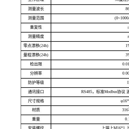
测量波长
8
测量范围
(0~1000
重复性
测量精度
零点漂移
(24h)
1
量程漂移
(24h)
3
检出限
0.0
分辨率
0.0
防护等级
通讯接口
RS485
，标准
Modbus
协议 
尺寸规格
φ
16
材质
316
重量
0.
安装螺纹
上端上
M16*1