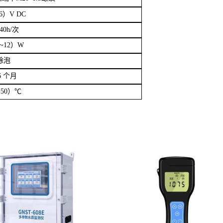
6
）
V DC
40h/
次
5~12
）
W
除泡
6
个月
50
）℃