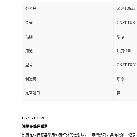
φ16*150mm
外型尺寸
GNST-TUR2
货号
品牌
绥净
用途
浊度检测
GNST-TUR2
型号
制造商
绥净
是否进口
否
GNST-TUR213
浊度在线传感器
浊度在线传感器采用
90度红外光散射法，自带清洗刷，具有校准、记录、