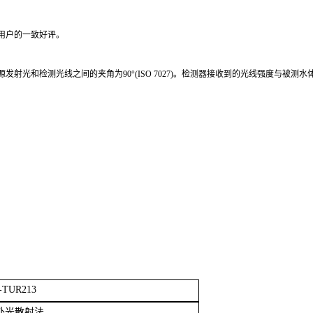
用户的一致好评。
源发射光和检测光线之间的夹角为
90°(ISO 7027)。检测器接收到的光线强度
-TUR213
外光散射法