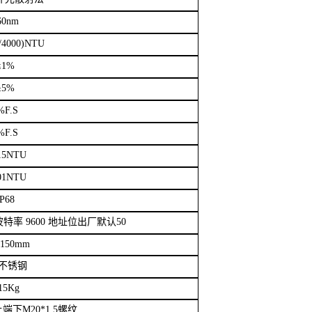
60nm
/4000)NTU
≤
1%
±
5%
%F.S
%F.S
15NTU
01NTU
IP68
波特率
9600
地址位出厂默认
50
*150mm
不锈钢
15Kg
上端下
M20*1.5
螺纹