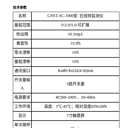
技术参数
名称
GNST-SC-1000
型
在线锌监测仪
量程范围
0-2.0/5.0;
可扩展
检出限
≤0.1mg/L
重复性
≤5.0%
零点漂移
≤5%
量程漂移
≤5%
通讯接口
Rs485 Rs232(4-20)mA
开关量输
5
路开关量
入
电源要求
AC100~240V
、
50~60Hz
工作环境
温度：
5℃-45℃
；相对湿度
65%±20%
显示
7
寸触摸屏
单次做样