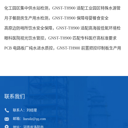
控
月子餐厨房生产用水检测，GNST-TH900 保障母婴餐食安全
高原边防哨所饮水安全保障，GNST-TH900 适配高海拔低氧环境检
测
眼科医院视光饮水管控，GNST-TH900 匹配专科医疗高标准要求
PCB 电路板厂纯水进水质控，GNST-TH900 前置把控印制板生产用
水品质
联系我们
联系人：刘经理
邮箱：
liuruilz@qq.com
地址：河南省洛阳市
主营产品