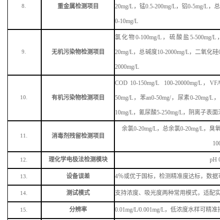
重金属检测项目
20mg/L，锰0.5-200mg/L，铝0-5mg/L，
8.
0-10mg/L
氯化物
0-100mg/L，硫酸盐5-500mg/L
无机污染物检测项目
20mg/L，总碱度10-2000mg/L，二氧化硅0
9.
2000mg/L
COD 10-150mg/L 100-20000mg/
有机污染物检测项目
50mg/L，苯
an
0-50mg/，尿素0-20mg/
10.
10mg/L，氰尿酸5-250mg/L，阴离子表面
余氯
0-20mg/L，总余氯0-20mg/L，臭氧
消毒剂残留检测项目
11.
10
理化学电极法检测模块
pH 
12.
设备误差
4％或优于国标，检测精准度达标，数据
13.
测试模式
支持浓度、吸光度两种常用模式，适配
14.
分辨率
0.01mg/L/0.001mg/L，低浓度水样
15.