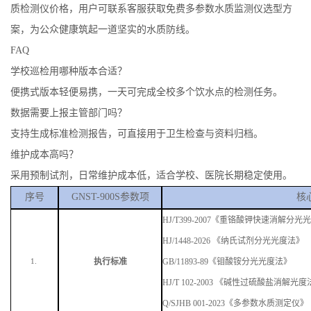
质检测仪价格，用户可联系客服获取免费多参数水质监测仪选型方
案，为公众健康筑起一道坚实的水质防线。
FAQ
学校巡检用哪种版本
合适
？
便携式版本轻便易携，一天可完成全校多个饮水点的检测任务。
数据需要上报主管部门吗？
支持生成标准检测报告，可直接用于卫生检查与资料归档。
维护成本高吗？
采用预制试剂，日常维护成本低，适合学校、医院长期稳定使用。
序号
GNST-900S参数项
核
HJ/T399-2007《重铬酸钾快速消解分光
HJ/
1448
-2
026
《纳氏试剂分光光度法》
执行标准
GB/11893-89《钼酸铵分光光度法》
1.
HJ/T 102-2003 《碱性过硫酸盐消解光
Q/SJHB 001-2023《多参数水质测定仪》