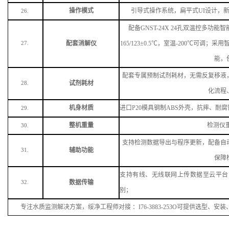
操作模式
引导式操作系统，扁平式
UI设计，
26.
配备
GNST-24X 24孔双温控多
配套消解仪
165/123±0.5℃，室温-200℃可调
27.
能，
配套专属预制试剂耗材，无需反复移液
试剂耗材
28.
化流程
机身材质
进口
P20模具钢制ABS外壳，抗摔、
29.
整机重量
检测仪
30.
支持检测数据导出与程序更新，配备自
辅助功能
31.
保障
支持有线、无线联网上传数据至云平台
数据传输
32.
别；
专注水质监测解决方案，
绥净
工程师对接
：
I
76
-38
83
-
253
O可提供选型、安装