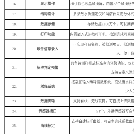
显示操作
≥8寸彩色液晶触摸屏，内置≥8个触摸
16.
结构设计
多参数水质测定仪和消解仪采用分体
17.
数据存储
存储数据
≥100万个，可长
18.
打印功能
内置嵌入式热敏打印机，检测完成可直
19.
可实现样品名称、被检测项目、检测
软件信息录入
20.
入，便于
具备待测样排放标准查询预警功能，仪
标准判定预警
21.
支持自定义添
搭载预输入稀释倍数系统，高浓度水样
稀释系统
22.
少人
数据传输
支持有线、无线联网，可直接上传数
23.
传感器接口
≥1个，外接传感器可
24.
支持自建标样曲线，可自主完成系数曲
曲线标定
25.