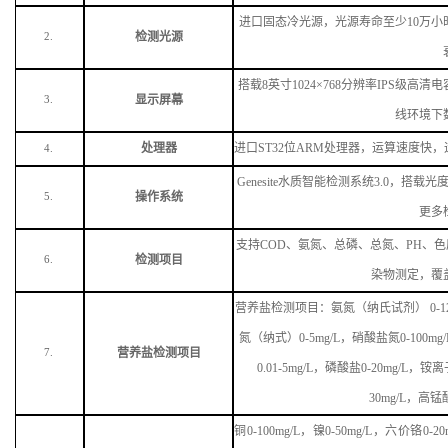
进口固态冷光源，光源寿命至少
10万
检测光源
2.
搭载
8英寸1024×768分辨率IPS级
显示屏幕
3.
线环境下
处理器
进口
ST32位ARM处理器，运算速度
4.
Genesite水质智能检测系统3.0，
操作系统
5.
更多
支持
COD、氨氮、总磷、总氮、PH、
检测项目
6.
染物测定，覆
营养盐检测项目：氨氮（纳氏试剂）
0-
氮（纳式）0-5mg/L，硝酸盐氮0-100m
营养盐检测项目
7.
0.01-5mg/L，磷酸盐0-20mg/L，铵离子
30mg/L，高锰酸
铜
0-100mg/L，镍0-50mg/L，六价铬0-20