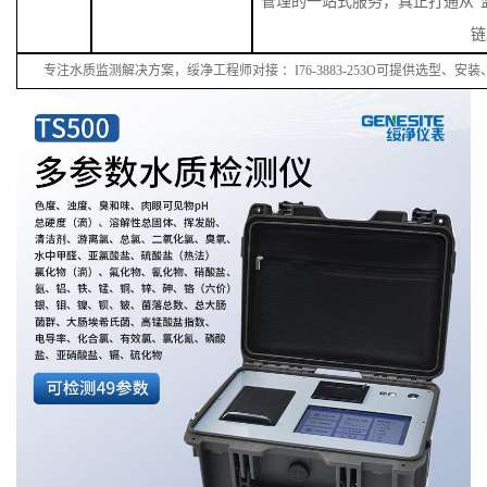
管理的一站式服务，真正打通从“监
链
专注水质监测解决方案，绥净工程师对接
：
I
76
-38
83
-
253
O可提供选型、安装