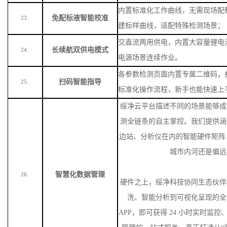
内置标准化工作曲线，无需现场配
免配标液智能校准
23.
建标样曲线，适配特殊检测场景
；
交直流两用供电，内置大容量锂电
长续航双供电模式
24.
电源场景连续作业。
各参数检测页面内置专属二维码，
扫码智能指导
25.
标准化操作流程，新手也能快速上
绥净云平台描述不同的场景能够成
测全链条的自主掌控。我们提供涵
边站、分析仪在内的智能硬件矩阵
城市内河还是偏远
智慧化数据管理
26.
硬件之上，绥净科技协同生态伙伴
洗、智能分析到可视化呈现的全
APP，即可获得 24 小时实时监