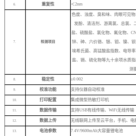
重复性
＜
2nm
6.
色度、浊度、臭和味、肉眼可见物
发酚、清洁剂、游离氯、总氯、
盐、硫酸盐、氯化物、氟化物、
C
锌、砷、六价铬、银、钼、镍、钡
检测项目
7.
埃希氏菌、高锰酸盐指数、电导率
盐、镉、硫化物等九十余项水质指
测
稳定性
±0.002
8.
校准功能
支持仪器自动校准
9.
打印配置
集成微型热敏打印机
10.
数据传输
支持
USB有线传输、WiFi无线传输
11.
数据上传
无线联网上传至云平台，手机、电
12.
电池参数
7.4V/9600mAh大容量锂电池
13.