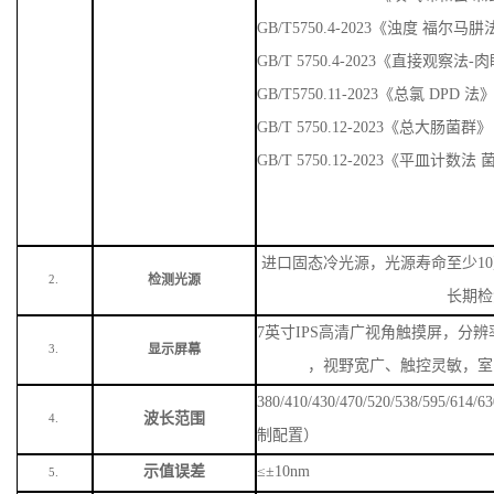
GB/T5750.4-2023《浊度 福尔马
GB/T 5750.4-2023《直接观察法
GB/T5750.11-2023《总氯 DPD 法
GB/T 5750.12-2023《总大肠菌群》
GB/T 5750.12-2023《平皿计数
进口固态冷光源，光源寿命至少
1
检测光源
2.
长期检
7英寸IPS高清广视角触摸屏，分辨率
显示屏幕
3.
，视野宽广、触控灵敏，室
380/410/430/470/520/538/59
波长范围
4.
制配置）
示值误差
≤±10nm
5.