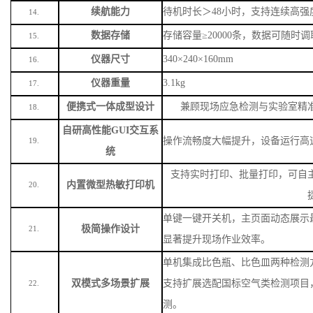
续航能力
待机时长＞
48小时，支持连续高强
14.
数据存储
存储容量
≥20000条，数据可随时
15.
仪器尺寸
340×240×160mm
16.
仪器重量
3.1kg
17.
便携式一体成型设计
兼顾现场应急检测与实验室精
18.
自研高性能
GUI交互系
操作流畅度大幅提升，设备运行高
19.
统
支持实时打印、批量打印，可自
内置微型热敏打印机
20.
单键一键开关机，主页面动态展示
极简操作设计
21.
显著提升现场作业效率。
单机集成比色瓶、比色皿两种检测
双模式多场景扩展
支持扩展选配国标空气类检测项目
22.
测。