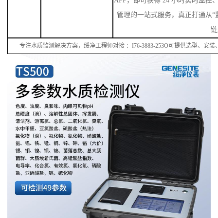
APP，即可获得 24 小时实时监
管理的一站式服务，真正打通从“监
链
专注水质监测解决方案，绥净工程师对接
：
I
76
-38
83
-
253
O可提供选型、安装