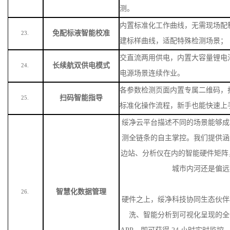
测。
内置标准化工作曲线，无需现场配
免配标液智能校准
23.
建标样曲线，适配特殊检测场景
；
交直流两用供电，内置大容量锂电
长续航双供电模式
24.
电源场景连续作业。
各参数检测页面内置专属二维码，
扫码智能指导
25.
标准化操作流程，新手也能快速上
绥净云平台描述不同的场景能够成
测全链条的自主掌控。我们提供涵
边站、分析仪在内的智能硬件矩阵
城市内河还是偏远
智慧化数据管理
26.
硬件之上，绥净科技协同生态伙伴
洗、智能分析到可视化呈现的全