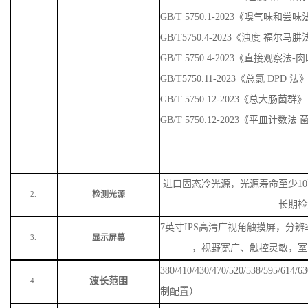
GB/T 5750.1-2023《嗅气味
GB/T5750.4-2023《浊度 福尔马
GB/T 5750.4-2023《直接观察法
GB/T5750.11-2023《总氯 DPD 法
GB/T 5750.12-2023《总大肠菌群》
GB/T 5750.12-2023《平皿计数
进口固态冷光源，光源寿命至少
1
检测光源
2.
长期检
7英寸IPS高清广视角触摸屏，分辨率
显示屏幕
3.
，视野宽广、触控灵敏，室
380/410/430/470/520/538/59
波长范围
4.
制配置）