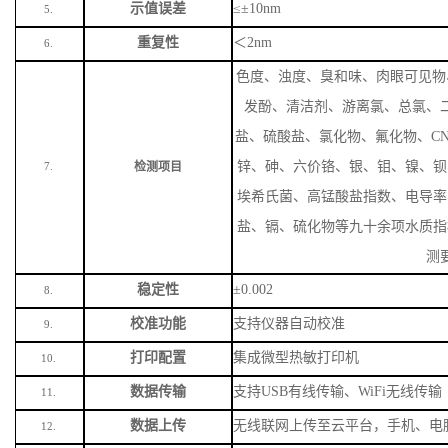
示值误差
≤±10nm
5.
重复性
＜
2nm
6.
色度、浊度、臭和味、肉眼可见物
发酚、清洁剂、游离氯、总氯、
盐、硫酸盐、氯化物、氟化物、
C
锌、砷、六价铬、银、钼、镍、钡
检测项目
7.
埃希氏菌、高锰酸盐指数、电导率
盐、镉、硫化物等九十余项水质指
测
稳定性
±0.002
8.
校准功能
支持仪器自动校准
9.
打印配置
集成微型热敏打印机
10.
数据传输
支持
USB有线传输、WiFi无线传输
11.
数据上传
无线联网上传至云平台，手机、电
12.