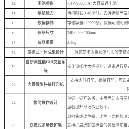
电池参数
7.4V/9600mAh大容量锂电池
13.
续航能力
待机时长＞
48小时，支持连续高强
14.
数据存储
存储容量
≥20000条，数据可随时
15.
仪器尺寸
340×240×160mm
16.
仪器重量
3.1kg
17.
便携式一体成型设计
兼顾现场应急检测与实验室精
18.
自研高性能
GUI交互系
操作流畅度大幅提升，设备运行高
19.
统
支持实时打印、批量打印，可自
内置微型热敏打印机
20.
单键一键开关机，主页面动态展示
极简操作设计
21.
显著提升现场作业效率。
单机集成比色瓶、比色皿两种检测
双模式多场景扩展
支持扩展选配国标空气类检测项目
22.