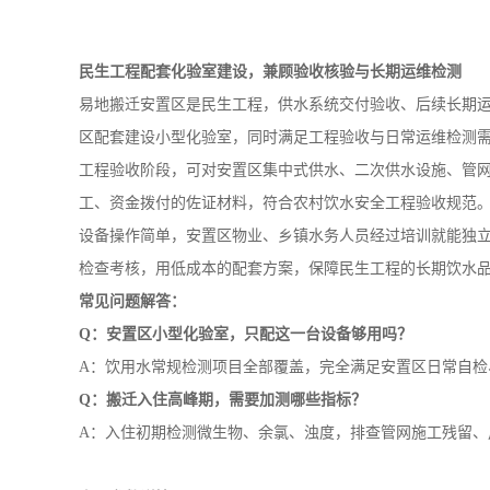
工、资金拨付的佐证材料，符合农村饮水安全工程验收规范
设备操作简单，安置区物业、乡镇水务人员经过培训就能独
检查考核，用低成本的配套方案，保障民生工程的长期饮水
常见问题解答：
Q：安置区小型化验室，只配这一台设备够用吗？
A：饮用水常规检测项目全部覆盖，完全满足安置区日常自检
Q：搬迁入住高峰期，需要加测哪些指标？
A：入住初期检测微生物、余氯、浊度，排查管网施工残留、
产品参数详情：
GNST-TH900
序号
核心配置
参数项
GB/T 5750.4-2023《浊度 散射法
2023《电化学探头法-溶解氧》 GB/T
计） -重氮偶合分光光度法》 GB/T 5