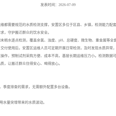
。交付使用后，安置区运维人员可定期开展日常检测，及时发现水质异常
立操作，预制试剂采购方便、成本不高，基层长期运维压力小。检测数据
品质，让搬迁群众住得安心、喝得放心。
、季度排查的需求，无需额外配置多台设备。
用水量突增带来的水质波动。
 - 福尔马肼标准、目视比浊法》 GB/T 5750.4-2023《铂 - 钴标准比色法》 GB/
 5750.11-2023《消毒剂残留DPD 分光光度法》 GB/T 5750.5-2023《
750.5-2023《硫酸盐 -铬酸钡分光光度法》 GB/T 5750.5-2023《磷酸