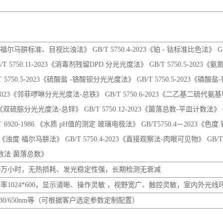
6-2023《邻菲啰啉分光光度法-总铁》 GB/T 5750.6-2023《二乙基二硫代氨
23《双硫腙分光光度法-总锌》 GB/T 5750.12-2023《菌落总数-平皿计数法》 GB/
 6920-1986 《水质 pH值的测定 玻璃电极法》 GB/T5750.4－2023《
3《浊度 福尔马肼法》 GB/T 5750.4-2023《直接观察法-肉眼可见物》 GB/T5750
平皿计数法 菌落总数》
0万小时，无热损耗、发光稳定性强，长期检测无衰减
辨率1024*600，显示清晰、操作灵敏 ，视野宽广、触控灵敏，室内外光
595/614/630/650nm等（可根据客户选定参数定制配置）
、pH值、总硬度、溶解性总固体、挥发酚、清洁剂、游离氯、总氯、二
、锰、铜、锌、砷、六价铬、银、钼、镍、钡、铍、菌落总数、总大肠菌
化物等九十余项水质指标，检测范围全面贴合国标与行业检测要求。