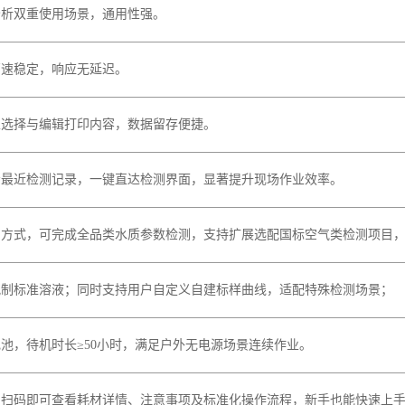
示最近检测记录，一键直达检测界面，显著提升现场作业效率。
测方式，可完成全品类水质参数检测，支持扩展选配国标空气类检测项目
配制标准溶液；同时支持用户自定义自建标样曲线，适配特殊检测场景；
池，待机时长≥50小时，满足户外无电源场景连续作业。
，扫码即可查看耗材详情、注意事项及标准化操作流程，新手也能快速上
成功落地，根源于绥净科技对水环境监测全链条的自主掌控。我们提供涵
确保数据无论城市内河还是偏远荒野都能实时回传。 硬件之上，绥净科
通过电脑端与移动 APP，即可获得 24 小时实时监控、预警秒级推送
。