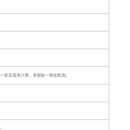
，一机实现多介质、多指标一体化检测。
手。
盖高精度水质传感器、生态浮标、岸边站、分析仪在内的智能
技协同生态伙伴构建大数据处理中心，完成从数据清洗、智能分
、历史趋势回溯与运维管理的一站式服务，真正打通从“监测”到