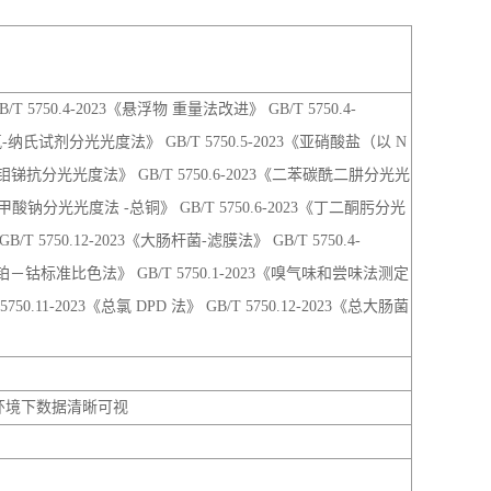
基甲酸钠分光光度法 -总铜》 GB/T 5750.6-2023《丁二酮肟分光
T 5750.12-2023《大肠杆菌-滤膜法》 GB/T 5750.4-
色度 铂－钴标准比色法》 GB/T 5750.1-2023《嗅气味和尝味法测定
.11-2023《总氯 DPD 法》 GB/T 5750.12-2023《总大肠菌
线环境下数据清晰可视
氧化氯、臭氧、水中甲醛、亚氯酸盐、硫酸盐、氯化物、氟化
群、大肠埃希氏菌、高锰酸盐指数、电导率、化合氯、有效