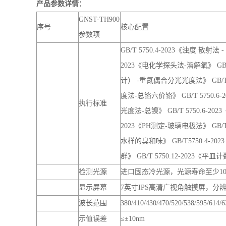
度法-总铬六价铬》 GB/T 5750.
执行标准
光度法-总镍》 GB/T 5750.6-20
2023《PH测定-玻璃电极法》 GB/T
水样的臭和味》 GB/T5750.4-202
群》 GB/T 5750.12-2023《
检测光源
进口固态冷光源，光源寿命至少1
显示屏幕
7英寸IPS高清广视角触摸屏，分
波长范围
380/410/430/470/520/538/
示值误差
≤±10nm
重复性
＜2nm
色度、浊度、臭和味、肉眼可见物
检测项目
物、CN、硝酸盐、氨氮、铝、铁
氯、磷酸盐、亚硝酸盐、镉、硫
稳定性
±0.002
校准功能
支持仪器自动校准