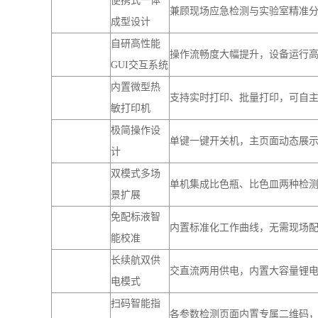
极简操作设
单键一键开关机，主页面动态展
计
双模式多场
单机集成比色瓶、比色皿两种检
景扩展
免配标液智
内置标准化工作曲线，无需现场
能校准
长续航双供
交直流两用供电，内置大容量锂电
电模式
扫码智能指
各参数检测页面内置专属二维码
导
绥净云平台描述不同的场景能够
智慧化数据
硬件矩阵，支持 多模远程传输，
管理
析到可视化呈现的全流程处理。用户
“预警”再到“溯源”的闭环管理链路
专注水质监
专注水质监