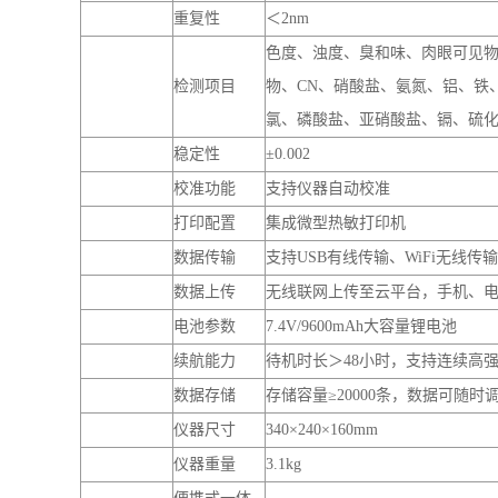
打印配置
集成微型热敏打印机
数据传输
支持USB有线传输、WiFi无线传输
数据上传
无线联网上传至云平台，手机、
电池参数
7.4V/9600mAh大容量锂电池
续航能力
待机时长＞48小时，支持连续高
数据存储
存储容量≥20000条，数据可随时
仪器尺寸
340×240×160mm
仪器重量
3.1kg
便携式一体
兼顾现场应急检测与实验室精准
成型设计
自研高性能
操作流畅度大幅提升，设备运行
GUI交互系统
内置微型热
支持实时打印、批量打印，可自
敏打印机