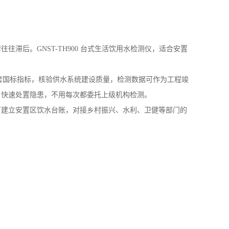
，快速处置隐患，不用每次都委托上级机构检测。
可建立安置区饮水台账，对接乡村振兴、水利、卫健等部门的
T 5750.4-2023《悬浮物 重量法改进》 GB/T 5750.4-
氨氮-纳氏试剂分光光度法》 GB/T 5750.5-2023《亚硝酸盐（以 N
盐-钼锑抗分光光度法》 GB/T 5750.6-2023《二苯碳酰二肼分光光