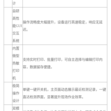
计
自研
高性
操作流畅度大幅提升，设备运行高速稳定，响应无延
能GUI
迟。
交互
系统
内置
微型
支持实时打印、批量打印，可自主选择与编辑打印内
热敏
容，数据留存便捷。
打印
机
极简
单键一键开关机，主页面动态展示最近检测记录，一键
操作
直达检测界面，显著提升现场作业效率。
设计
双模