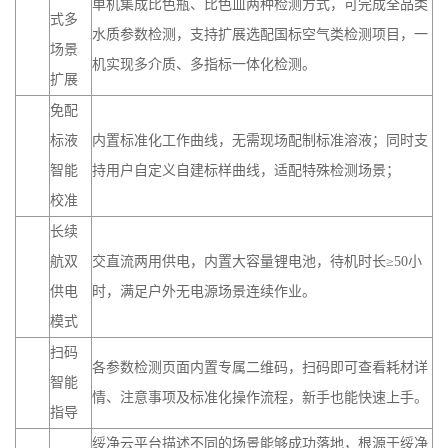
单机集成比色瓶、比色皿两种检测方式，可完成全品类
式多
水质参数检测，支持扩展选配国标空气类检测项目，一
场景
机实现多介质、多指标一体化检测。
扩展
免配
标液
内置标准化工作曲线，无需现场配制标准溶液；同时支
智能
持用户自定义自建标样曲线，适配特殊检测场景；
校准
长续
航双
交直流两用供电，内置大容量锂电池，待机时长≥50小
供电
时，满足户外无电源场景连续作业。
模式
扫码
各参数检测页面内置专属二维码，扫码即可查看耗材详
智能
情、注意事项及标准化操作流程，新手也能快速上手。
指导
绥净云平台描述不同的场景能够成功落地，根源于绥净