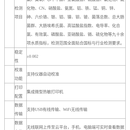
检测
化物、CN、硝酸盐、氨氮、铝、铁、锰、铜、锌、
项目
砷、六价铬、银、钼、镍、钡、铍、菌落总数、总大肠
菌群、大肠埃希氏菌、高锰酸盐指数、电导率、化合
氯、有效氯、磷酸盐、亚硝酸盐、镉、硫化物等九十余
项水质指标，检测范围全面贴合国标与行业检测要求。
稳定
±0.002
性
校准
支持仪器自动校准
功能
打印
集成微型热敏打印机
配置
数据
支持USB有线传输、WiFi无线传输
传输
数据
无线联网上传至云平台，手机、电脑端可实时查看数据