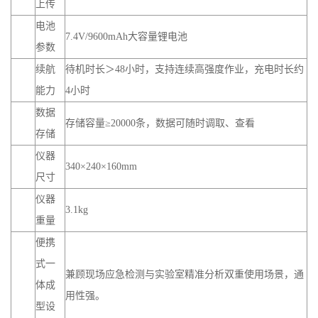
上传
电池
7.4V/9600mAh大容量锂电池
参数
续航
待机时长＞48小时，支持连续高强度作业，充电时长约
能力
4小时
数据
存储容量≥20000条，数据可随时调取、查看
存储
仪器
340×240×160mm
尺寸
仪器
3.1kg
重量
便携
式一
兼顾现场应急检测与实验室精准分析双重使用场景，通
体成
用性强。
型设