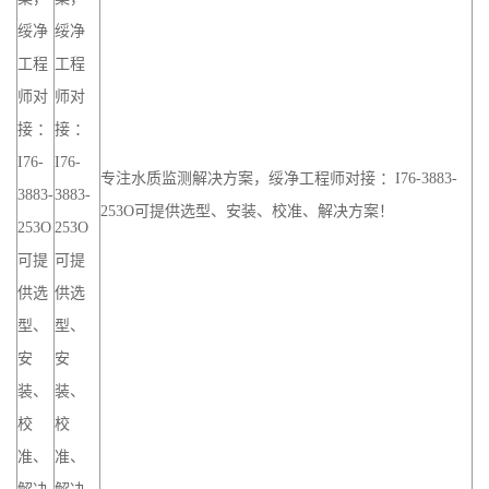
绥净
绥净
工程
工程
师对
师对
接 ：
接 ：
I76-
I76-
专注水质监测解决方案，绥净工程师对接 ：I76-3883-
3883-
3883-
253O可提供选型、安装、校准、解决方案！
253O
253O
可提
可提
供选
供选
型、
型、
安
安
装、
装、
校
校
准、
准、