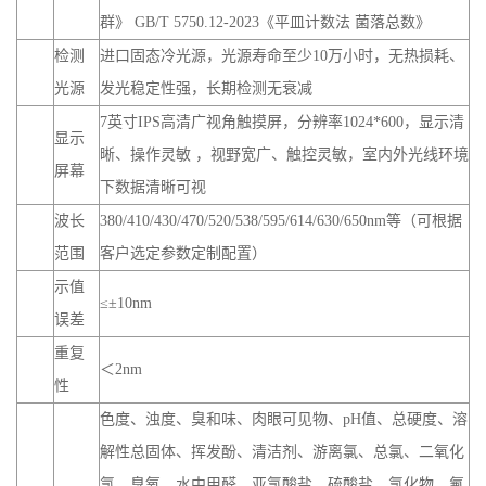
群》 GB/T 5750.12-2023《平皿计数法 菌落总数》
检测
进口固态冷光源，光源寿命至少10万小时，无热损耗、
光源
发光稳定性强，长期检测无衰减
7英寸IPS高清广视角触摸屏，分辨率1024*600，显示清
显示
晰、操作灵敏 ，视野宽广、触控灵敏，室内外光线环境
屏幕
下数据清晰可视
波长
380/410/430/470/520/538/595/614/630/650nm等（可根据
范围
客户选定参数定制配置）
示值
≤±10nm
误差
重复
＜2nm
性
色度、浊度、臭和味、肉眼可见物、pH值、总硬度、溶
解性总固体、挥发酚、清洁剂、游离氯、总氯、二氧化
氯、臭氧、水中甲醛、亚氯酸盐、硫酸盐、氯化物、氟